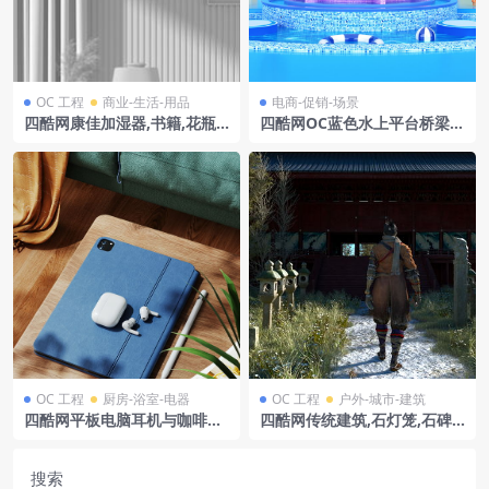
OC 工程
商业-生活-用品
电商-促销-场景
四酷网康佳加湿器,书籍,花瓶
四酷网OC蓝色水上平台桥梁树
及圆桌室内场景模型
木热气球礼盒模型工程
OC 工程
厨房-浴室-电器
OC 工程
户外-城市-建筑
四酷网平板电脑耳机与咖啡沙
四酷网传统建筑,石灯笼,石碑
发场景模型工程
及传统服饰人物的东方场景模
型
搜索