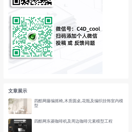
文章展示
四酷网藤编摇椅,木质圆桌,花瓶及编织挂饰室内模
型
四酷网东菱咖啡机及周边咖啡元素模型工程