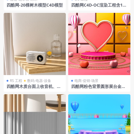
四酷网-20棵树木模型C4D模型
四酷网C4D-OC渲染工程含120
W快充充电器智能手机充电数
据线墙面插座黑色柜体渐变背
景墙
RS 工程
数码-电器-设备
电商-促销-场景
四酷网木质台面上收音机、水
四酷网粉色背景圆形展台金色
壶及玻璃杯模型
心形框心形物体电商模型工程