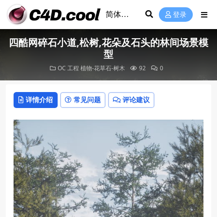
登录
四酷网碎石小道,松树,花朵及石头的林间场景模
型
OC 工程
植物-花草石-树木
92
0
详情介绍
常见问题
评论建议