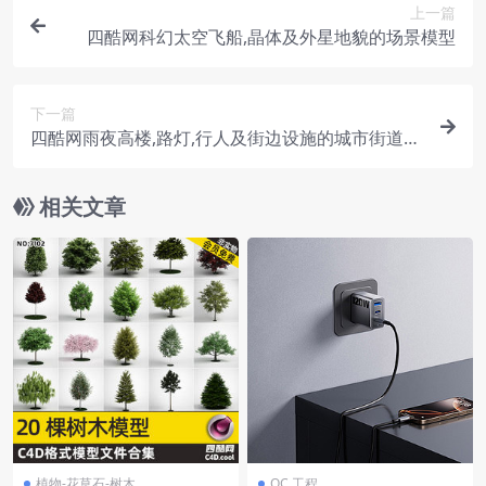
上一篇
四酷网科幻太空飞船,晶体及外星地貌的场景模型
下一篇
四酷网雨夜高楼,路灯,行人及街边设施的城市街道模
型
相关文章
植物-花草石-树木
OC 工程