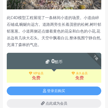
此C4D模型工程展现了一条林间小道的场景。小道由碎
石铺成,蜿蜒向远方。道路两旁生长着茂密的松树,树叶郁
郁葱葱。小道两侧还点缀着黄色的花朵和白色的小花,花
丛边有几块大石头。天空中飘着白云,整体氛围宁静自然,
充满了森林的气息。
下载
0
酷币
VIP会员
永久会员
免费
免费
登录后购买
点此成为会员