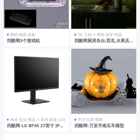
数码-电器-设备
OC 工程
厨房-浴室-电器
四酷网3个游戏机
四酷网厨房岛台,西瓜,水果及
绿色橱柜厨房场景模型
商业-生活-用品
室内-家居-公共
节日-玩具-图标
四酷网-LG BP45 27英寸 IPS
四酷网-万圣节南瓜车模型
OLED显示器模型