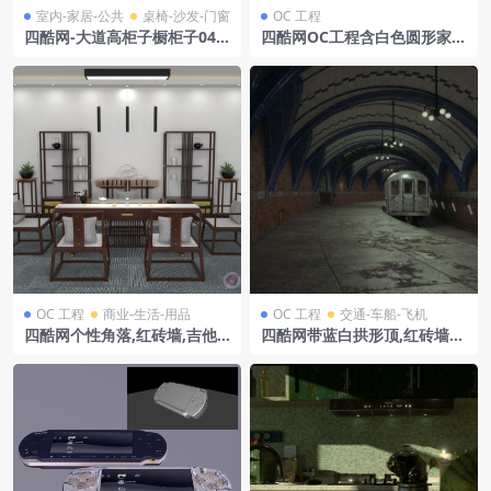
室内-家居-公共
桌椅-沙发-门窗
OC 工程
四酷网-大道高柜子橱柜子04
四酷网OC工程含白色圆形家电
左右家具3D模型 由MD之家
透明玻璃罩及冰雪场景
OC 工程
商业-生活-用品
OC 工程
交通-车船-飞机
四酷网个性角落,红砖墙,吉他,
四酷网带蓝白拱形顶,红砖墙壁
绿植与多彩射灯
与轨道列车的地下隧道