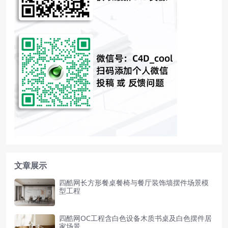
文章展示
四酷网长方形餐桌餐椅与餐厅装饰墙摆件场景模
型工程
四酷网OC工程含白色设备木质书桌及白色摆件居
家场景