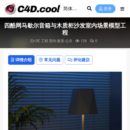
登录
四酷网马歇尔音箱与木质柜沙发室内场景模型工
程
OC 工程
室内-家居-公共
126
0
详情介绍
常见问题
评论建议