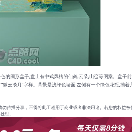
色的圆形盘子,盘上有中式风格的仙鹤,云朵,山峦等图案。盘子
有“微云淡月”字样。背景是浅绿色墙面,左侧有一个绿色花瓶,插着
请勿传播分享，不得将此工程用于商业或者非法用途。若您的权益被
架处理。