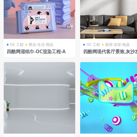
OC 工程
商业-生活-用品
OC 工程
厨房-浴室-电器
四酷网湿纸巾-OC渲染工程-A
四酷网现代客厅景致,灰沙
椅,扫地机于花瓣间清扫