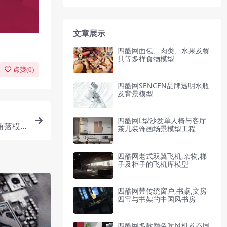
文章展示
四酷网面包、肉类、水果及餐
具等多样食物模型
点赞(
0
)
四酷网SENCEN品牌透明水瓶
及背景模型
四酷网L型沙发单人椅与客厅
角落模
茶几装饰画场景模型工程
四酷网老式双翼飞机,杂物,梯
子及柜子的飞机库模型
四酷网带传统窗户,书桌,文房
四宝与书架的中国风书房
四酷网多款颜色吹风机及不同