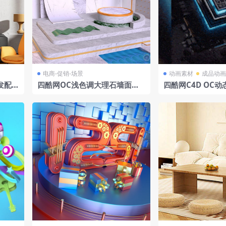
电商-促销-场景
动画素材
成品动画
发配橙
四酷网OC浅色调大理石墙面圆
四酷网C4D OC
形物体海滩景色电商模型工程
路生长