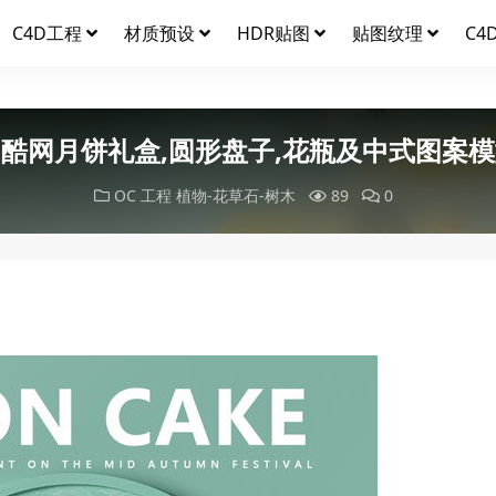
C4D工程
材质预设
HDR贴图
贴图纹理
C4
酷网月饼礼盒,圆形盘子,花瓶及中式图案
OC 工程
植物-花草石-树木
89
0