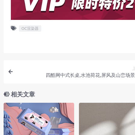
OC渲染器
四酷网中式长桌,水池荷花,屏风及山峦场
相关文章