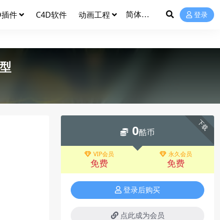
D插件
C4D软件
动画工程
登录
模型
下载
0
酷币
VIP会员
永久会员
免费
免费
登录后购买
点此成为会员