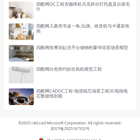
四酷网OC工程含咖啡机马克杯台灯托盘及台面毛
巾
四酷网儿童房书桌一角,玩偶、收音机与卡通装饰
画
四酷网按摩浴缸洗手台储物柜豪华浴室场景模型
四酷网白色简约款吹风机模型工程
四酷网C4DOC工程-电缆线芯场景工程3C电线电
芯数据线剖面
©2025 c4d.cool Microsoft Corporation. All rights reserved.
苏ICP备2025167552号