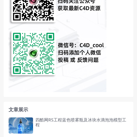
文章展示
四酷网RS工程蓝色喷雾瓶及冰块水滴泡泡模型工
程