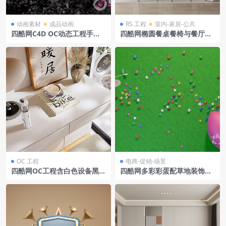
动画素材
成品动画
RS 工程
室内-家居-公共
四酷网C4D OC动态工程手表
四酷网椭圆餐桌餐椅与餐厅酒
沙砾动效
柜冰箱场景模型工程
OC 工程
电商-促销-场景
四酷网OC工程含白色设备黑色
四酷网多彩彩蛋配草地装饰电
台灯装饰画及书籍居家场景
商场景模型工程