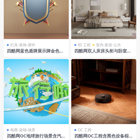
灯具-装饰-摆件
RS 工程
室内-家居-公共
四酷网蓝色盾牌展示牌金色喇
四酷网双人床床头柜与卧室衣
叭红色星星场景
柜沙发椅场景模型工程
电商-促销-场景
OC 工程
四酷网OC地球旅行场景含汽车
四酷网OC工程含黑色设备棕色