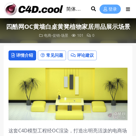
登录
四酷网OC黄墙白桌黄凳植物家居用品展示场景
电商-促销-场景
101
0
详情介绍
常见问题
评论建议
这套C4D模型工程经OC渲染，打造出明亮活泼的电商场