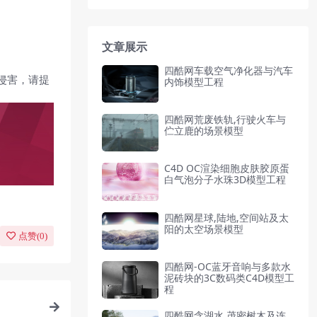
文章展示
四酷网车载空气净化器与汽车
侵害，请提
内饰模型工程
四酷网荒废铁轨,行驶火车与
伫立鹿的场景模型
C4D OC渲染细胞皮肤胶原蛋
白气泡分子水珠3D模型工程
四酷网星球,陆地,空间站及太
阳的太空场景模型
点赞(
0
)
四酷网-OC蓝牙音响与多款水
泥砖块的3C数码类C4D模型工
程
四酷网含湖水,茂密树木及连