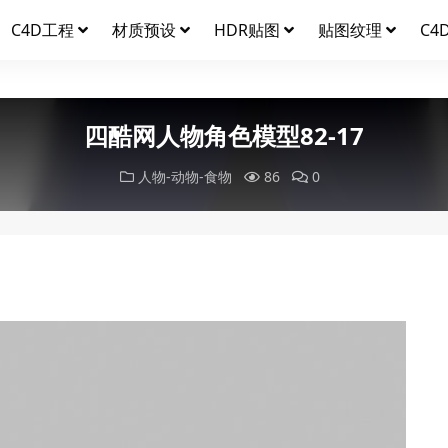
C4D工程
材质预设
HDR贴图
贴图纹理
C4
四酷网人物角色模型82-17
人物-动物-食物
86
0