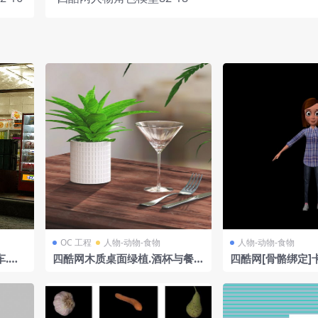
OC 工程
人物-动物-食物
人物-动物-食物
.便
四酷网木质桌面绿植.酒杯与餐具
四酷网[骨骼绑定]
温馨居家场景
WOMAN2