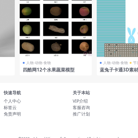
人物-动物-食物
人物-动物-食物
节
四酷网12个水果蔬菜模型
蓝兔子卡通3D素
快速导航
关于本站
个人中心
VIP介绍
标签云
客服咨询
免责声明
推广计划