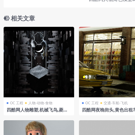
相关文章
OC 工程
人物-动物-食物
OC 工程
交通-车船-飞机
四酷网人物雕塑,机械飞鸟,菱形
四酷网夜晚街头,黄色出租车
透明体及黑色方块结构模型
利店与芬达饮料冰柜