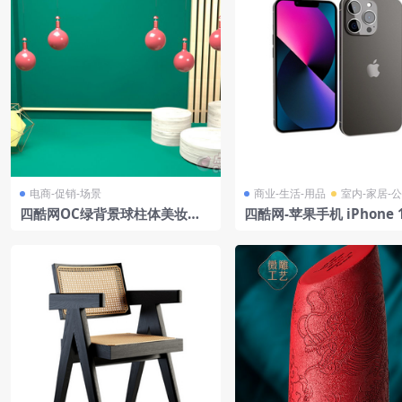
电商-促销-场景
商业-生活-用品
室内-家居-
四酷网OC绿背景球柱体美妆家
四酷网-苹果手机 iPhone 1
居电子产品场景
o模型