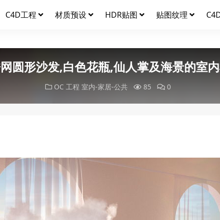
C4D工程
材质预设
HDR贴图
贴图纹理
C4
网圆形沙发,白色花瓶,仙人掌及海景的室
OC 工程
室内-家居-公共
85
0