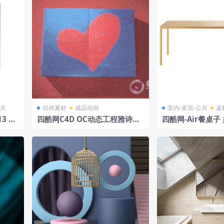
公共
动画素材
成品动画
室内-家居-公共
桌
3 Pr
四酷网C4D OC动态工程雅诗兰
四酷网-Air餐桌子
黛口红礼盒
茶几 家具3D模型 作
aft