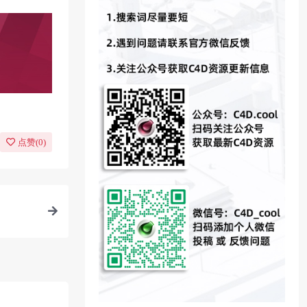
点赞(
0
)