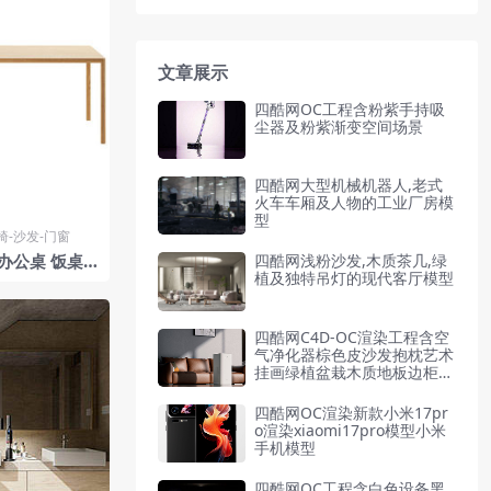
文章展示
四酷网OC工程含粉紫手持吸
尘器及粉紫渐变空间场景
四酷网大型机械机器人,老式
火车车厢及人物的工业厂房模
型
椅-沙发-门窗
 办公桌 饭桌
四酷网浅粉沙发,木质茶几,绿
植及独特吊灯的现代客厅模型
者 Ethnicr
四酷网C4D-OC渲染工程含空
气净化器棕色皮沙发抱枕艺术
挂画绿植盆栽木质地板边柜装
饰相框窗帘
四酷网OC渲染新款小米17pr
o渲染xiaomi17pro模型小米
手机模型
四酷网OC工程含白色设备黑