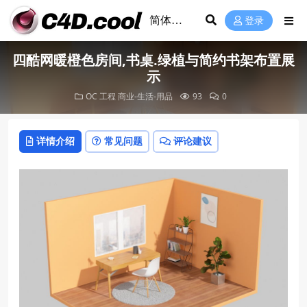
登录
四酷网暖橙色房间,书桌.绿植与简约书架布置展
示
OC 工程
商业-生活-用品
93
0
详情介绍
常见问题
评论建议