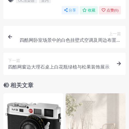
OC渲染器
室内
分享
收藏
点赞(
0
)
上一篇
四酷网卧室场景中的白色挂壁式空调及周边布置展
示
下一篇
四酷网窗边大理石桌上白花瓶绿植与松果装饰展示
相关文章