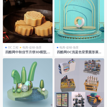
OC 工程
电商-促销-场景
电商-促销-场景
四酷网中秋佳节月饼3D模型,C
四酷网OC浅蓝色背景圆形展台
4D/OBJ格式,含材质灯光预设
环形物体金色拱形电商模型工
程