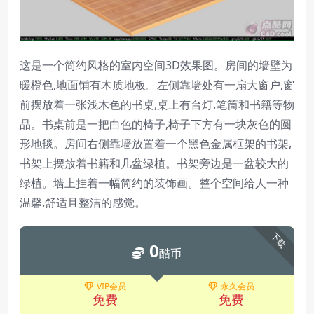
这是一个简约风格的室内空间3D效果图。房间的墙壁为
暖橙色,地面铺有木质地板。左侧靠墙处有一扇大窗户,窗
前摆放着一张浅木色的书桌,桌上有台灯.笔筒和书籍等物
品。书桌前是一把白色的椅子,椅子下方有一块灰色的圆
形地毯。房间右侧靠墙放置着一个黑色金属框架的书架,
书架上摆放着书籍和几盆绿植。书架旁边是一盆较大的
绿植。墙上挂着一幅简约的装饰画。整个空间给人一种
温馨.舒适且整洁的感觉。
下载
0
酷币
VIP会员
永久会员
免费
免费