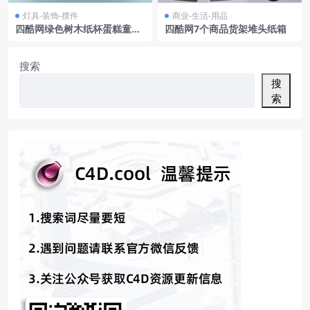
灯具-装饰-摆件
商业-生活-用品
四酷网绿色树木纸杯蛋糕童话
四酷网7个商品货架堆头纸箱
悬浮岛屿模型
搜索
搜
索