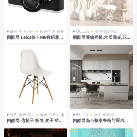
商业-生活-用品
数码-电器-设备
OC 工程
室内-家居-公共
四酷网 Leica徕卡M9数码相机
四酷网藤编摇椅,木质圆桌,花
模型
瓶及编织挂饰室内模型
室内-家居-公共
桌椅-沙发-门窗
RS 工程
室内-家居-公共
四酷网-边椅子 板凳 凳子 维特
四酷网岛台餐桌餐椅与厨房橱
拉伊姆斯设计
柜书架场景模型工程