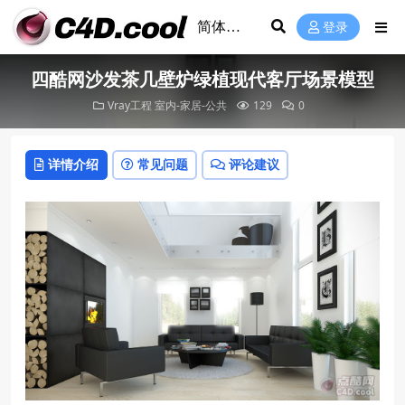
登录
四酷网沙发茶几壁炉绿植现代客厅场景模型
Vray工程
室内-家居-公共
129
0
详情介绍
常见问题
评论建议