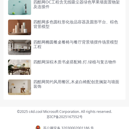
四酷网OC工程含无线吸尘器绿色苹果墙面置物架
及连接件
四酷网多色圆柱形化妆品容器及圆形平台、棕色
背景模型
四酷网椭圆餐桌餐椅与餐厅背景墙摆件场景模型
工程
四酷网深棕木质书桌搭配椅.灯.绿植与复古物件
四酷网简约风用餐区,木桌白椅配创意搁架与墙面
装饰
©2025 c4d.cool Microsoft Corporation. All rights reserved.
苏ICP备2025167552号
苏公网安备 32030002001186 号