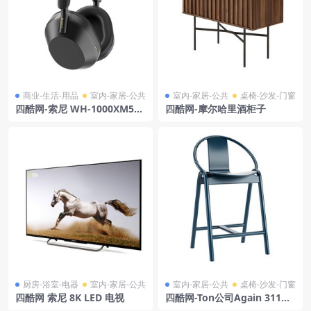
商业-生活-用品
室内-家居-公共
室内-家居-公共
桌椅-沙发-门窗
四酷网-索尼 WH-1000XM5
四酷网-摩尔哈里酒柜子
耳机模型
厨房-浴室-电器
室内-家居-公共
室内-家居-公共
桌椅-沙发-门窗
四酷网 索尼 8K LED 电视
四酷网-Ton公司Again 311矮
吧凳