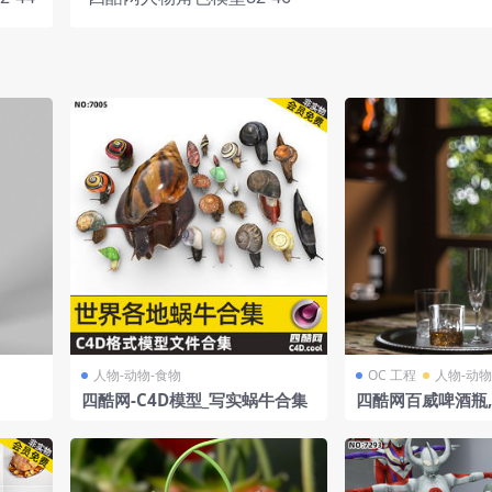
人物-动物-食物
OC 工程
人物-动物
四酷网-C4D模型_写实蜗牛合集
四酷网百威啤酒瓶,
及油灯窗户模型