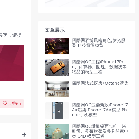
文章展示
侵害，请提
四酷网赛博风格角色,发光服
装,科技背景模型
四酷网OC工程iPhone17Pr
o、计算器、圆规、数据线等
物品的模型工程
四酷网法式厨房+Octane渲染
点赞(
0
)
四酷网OC渲染新款iPhone17
Air渲染iPhone17Air模型iPh
one手机模型
四酷网OC橄榄绿面包机、烤
吐司、蓝莓树莓及餐具的家电
类 C4D 模型工程