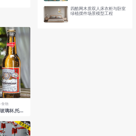
四酷网木质双人床衣柜与卧室
绿植摆件场景模型工程
-食物
玻璃杯,托盘