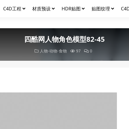
C4D工程
材质预设
HDR贴图
贴图纹理
C4
四酷网人物角色模型82-45
人物-动物-食物
97
0