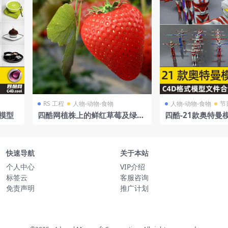
RS 工程
人物-动物-食物
人物-动物-食物
节
D模型
四酷网植株上的鲜红草莓及绿色
四酷-21款奥特曼
茎叶模型
快速导航
关于本站
个人中心
VIP介绍
标签云
客服咨询
免责声明
推广计划