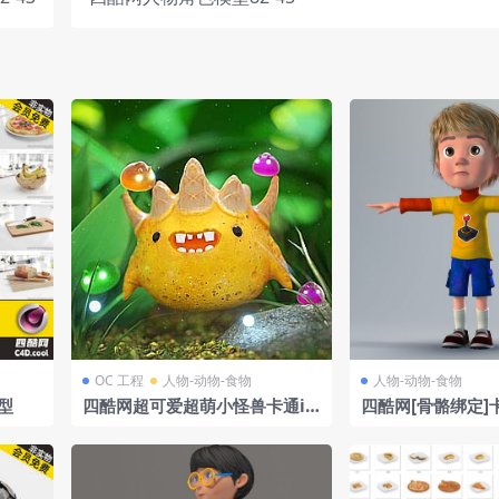
OC 工程
人物-动物-食物
人物-动物-食物
型
四酷网超可爱超萌小怪兽卡通ip
四酷网[骨骼绑定]
工程-octane渲染
BOY2