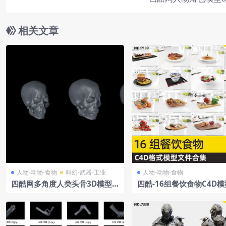
相关文章
人物-动物-食物
科幻-武器-工业
人物-动物-食物
四酷网多角度人类头骨3D模型C
四酷-16组餐饮食物C4D模
4D工程集合