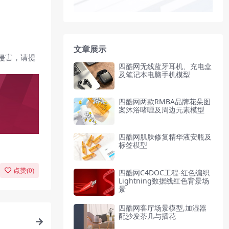
文章展示
侵害，请提
四酷网无线蓝牙耳机、充电盒
及笔记本电脑手机模型
四酷网两款RMBA品牌花朵图
案沐浴啫喱及周边元素模型
四酷网肌肤修复精华液安瓶及
标签模型
点赞(
0
)
四酷网C4DOC工程-红色编织
Lightning数据线红色背景场
景
四酷网客厅场景模型,加湿器
配沙发茶几与插花