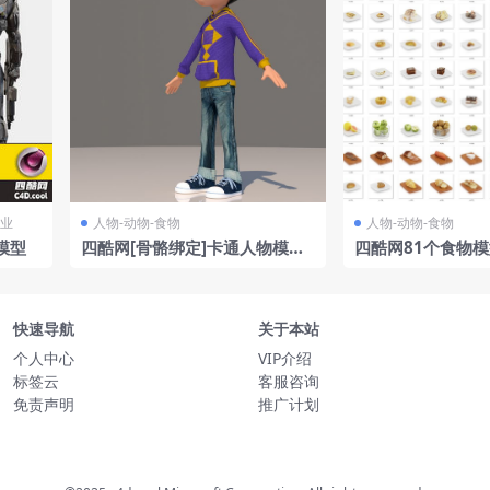
工业
人物-动物-食物
人物-动物-食物
模型
四酷网[骨骼绑定]卡通人物模型
四酷网81个食物
BOY6
快速导航
关于本站
个人中心
VIP介绍
标签云
客服咨询
免责声明
推广计划