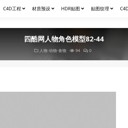
C4D工程
材质预设
HDR贴图
贴图纹理
C4
四酷网人物角色模型82-44
人物-动物-食物
94
0