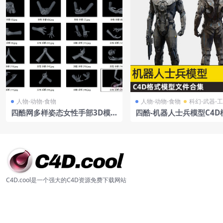
人物-动物-食物
人物-动物-食物
科幻-武器-
四酷网多样姿态女性手部3D模
四酷-机器人士兵模型C4D
型C4D工程集合
C4D.cool是一个强大的C4D资源免费下载网站