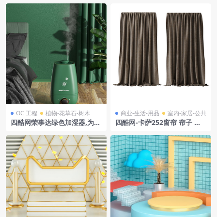
OC 工程
植物-花草石-树木
商业-生活-用品
室内-家居-公共
四酷网荣事达绿色加湿器,为卧
四酷网-卡萨252窗帘 帘子 克
室营造清新舒适氛围
瓦德拉特