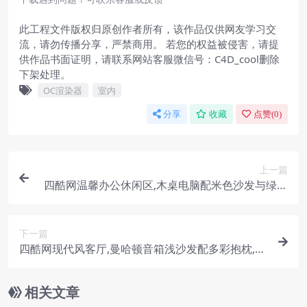
此工程文件版权归原创作者所有，该作品仅供网友学习交
流，请勿传播分享，严禁商用。 若您的权益被侵害，请提
供作品书面证明，请联系网站客服微信号：C4D_cool删除
下架处理。
OC渲染器
室内
分享
收藏
点赞(
0
)
上一篇
四酷网温馨办公休闲区,木桌电脑配米色沙发与绿植
挂画
下一篇
四酷网现代风客厅,曼哈顿音箱浅沙发配多彩抱枕,茶
几摆件添雅致
相关文章