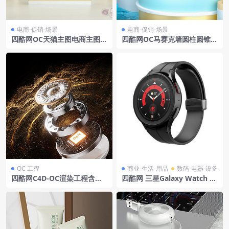
电商-促销-场景
电商-促销-场景
四酷网OC天猫主图电商主图电
四酷网OC马赛克墙圆柱圆锥云
商场景卡通模型13
朵食品展示场景
OC 工程
商业-生活-用品
数码-电器-设备
四酷网C4D-OC渲染工程含核
四酷网 三星Galaxy Watch 5
心组件金色粒子特效渐变背景
Pro 2022模型