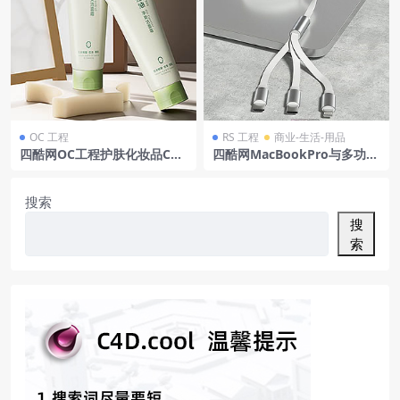
OC 工程
RS 工程
商业-生活-用品
四酷网OC工程护肤化妆品C4D
四酷网MacBookPro与多功能
模型含管状产品与海绵工具
伸缩数据线连接模型
搜索
搜
索