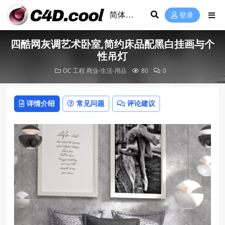
登录
四酷网灰调艺术卧室,简约床品配黑白挂画与个
性吊灯
OC 工程
商业-生活-用品
80
0
详情介绍
常见问题
评论建议