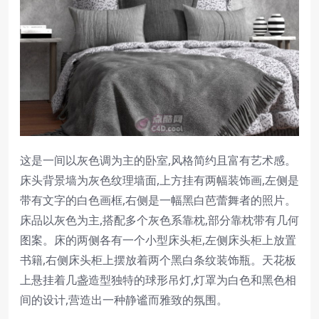
这是一间以灰色调为主的卧室,风格简约且富有艺术感。
床头背景墙为灰色纹理墙面,上方挂有两幅装饰画,左侧是
带有文字的白色画框,右侧是一幅黑白芭蕾舞者的照片。
床品以灰色为主,搭配多个灰色系靠枕,部分靠枕带有几何
图案。床的两侧各有一个小型床头柜,左侧床头柜上放置
书籍,右侧床头柜上摆放着两个黑白条纹装饰瓶。天花板
上悬挂着几盏造型独特的球形吊灯,灯罩为白色和黑色相
间的设计,营造出一种静谧而雅致的氛围。