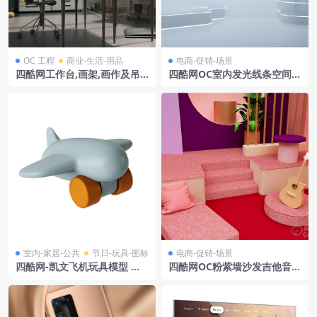
OC 工程
商业-生活-用品
电商-促销-场景
四酷网工作台,画架,画作及吊
四酷网OC室内发光线条空间场
灯储物柜的艺术工作室模型
景8
室内-家居-公共
节日-玩具-图标
电商-促销-场景
四酷网-凯文飞机玩具模型 由
四酷网OC粉紫墙沙发吉他音乐
Liewood
家居时尚产品场景