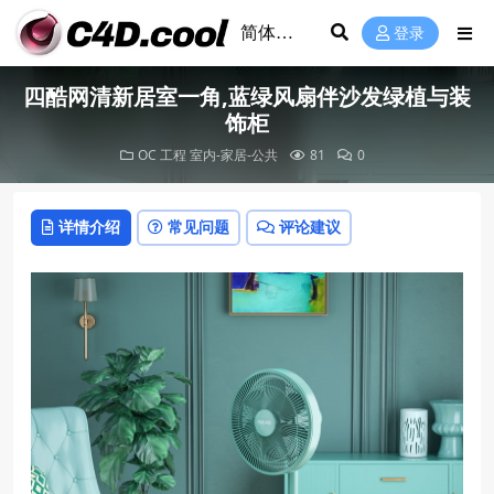
登录
四酷网清新居室一角,蓝绿风扇伴沙发绿植与装
饰柜
OC 工程
室内-家居-公共
81
0
详情介绍
常见问题
评论建议