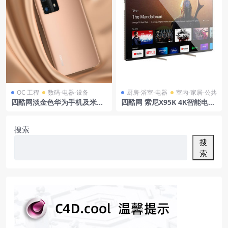
OC 工程
数码-电器-设备
厨房-浴室-电器
室内-家居-公共
四酷网淡金色华为手机及米色
四酷网 索尼X95K 4K智能电视
丝绸布料模型工程
2022
搜索
搜
索