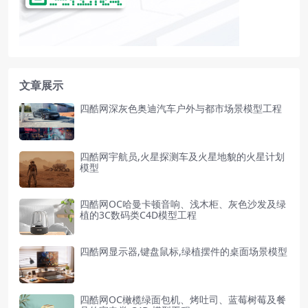
文章展示
四酷网深灰色奥迪汽车户外与都市场景模型工程
四酷网宇航员,火星探测车及火星地貌的火星计划
模型
四酷网OC哈曼卡顿音响、浅木柜、灰色沙发及绿
植的3C数码类C4D模型工程
四酷网显示器,键盘鼠标,绿植摆件的桌面场景模型
四酷网OC橄榄绿面包机、烤吐司、蓝莓树莓及餐