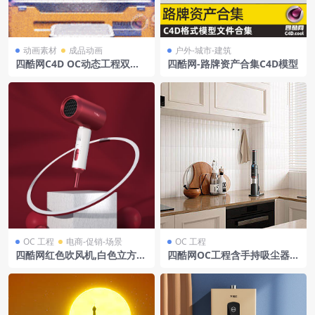
动画素材
成品动画
户外-城市-建筑
四酷网C4D OC动态工程双十
四酷网-路牌资产合集C4D模型
一3C数码
OC 工程
电商-促销-场景
OC 工程
四酷网红色吹风机,白色立方
四酷网OC工程含手持吸尘器厨
体,圆环及圆球展示模型
房台面橱柜瓷砖及厨房用具