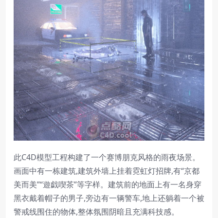
此C4D模型工程构建了一个赛博朋克风格的雨夜场景。
画面中有一栋建筑,建筑外墙上挂着霓虹灯招牌,有“京都
美而美”“遊戯喫茶”等字样。建筑前的地面上有一名身穿
黑衣戴着帽子的男子,旁边有一辆警车,地上还躺着一个被
警戒线围住的物体,整体氛围阴暗且充满科技感。