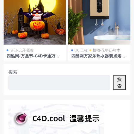
节日-玩具-图标
OC 工程
植物-花草石-树木
四酷网-万圣节-C4D卡通万圣
四酷网万家乐热水器装点浴室,
节猫头鹰南瓜头创意场景
蓝墙绿植伴舒适浴缸
搜索
搜
索