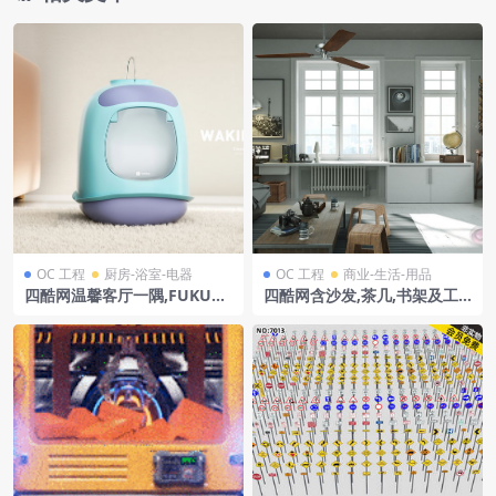
OC 工程
厨房-浴室-电器
OC 工程
商业-生活-用品
四酷网温馨客厅一隅,FUKUR
四酷网含沙发,茶几,书架及工
O猫砂盆与沙发,猫粮碗
作台的室内渲染模型