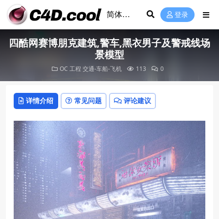
登录
四酷网赛博朋克建筑,警车,黑衣男子及警戒线场
景模型
OC 工程
交通-车船-飞机
113
0
详情介绍
常见问题
评论建议