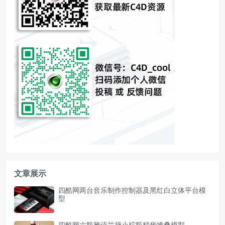
文章展示
四酷网两台音乐制作控制器及黑红白立体平台模
型
四酷网六瓶雅诗兰黛小棕瓶精华堆叠模型