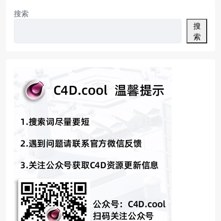
间用品3D模型 由 Varied For
ms
搜索
搜
索