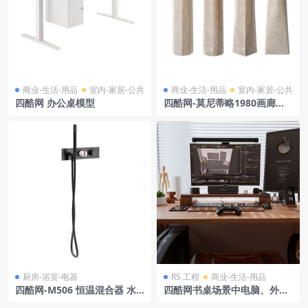
商业-生活-用品
室内-家居-公共
商业-生活-用品
室内-家居-公共
四酷网 办公桌模型
四酷网-莫尼蒂略1980画廊假
人雕塑 雕刻 雕像 浮雕 艺术
厨房-浴室-电器
RS 工程
商业-生活-用品
四酷网-M506 恒温混合器 水
四酷网书桌场景中电脑、外
龙头和手持花洒 厨房浴室卫生
设、绿植及各类物品模型