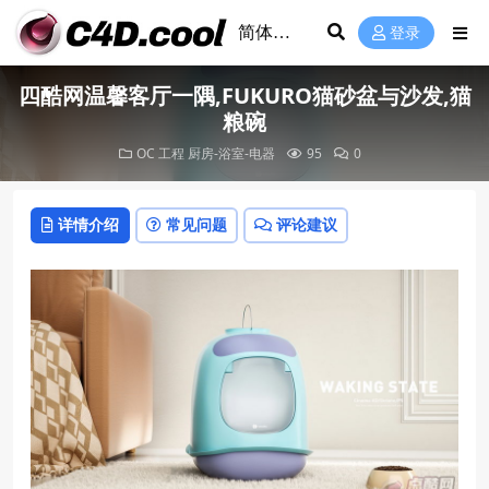
登录
四酷网温馨客厅一隅,FUKURO猫砂盆与沙发,猫
粮碗
OC 工程
厨房-浴室-电器
95
0
详情介绍
常见问题
评论建议