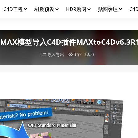
C4D工程
材质预设
HDR贴图
贴图纹理
C4
MAX模型导入C4D插件MAXtoC4Dv6.3R15
导入导出
157
0