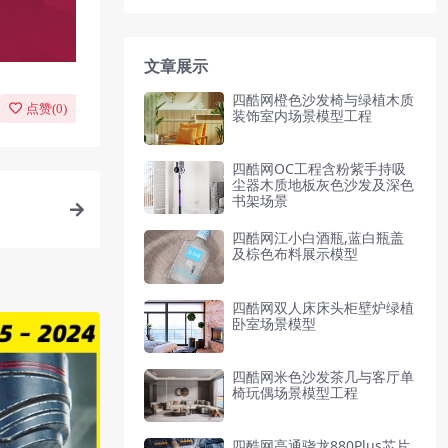
文章展示
四酷网橙色沙发椅与绿植木质
点赞(
0
)
装饰室内场景模型工程
四酷网OC工程含粉紫手持吸
尘器木质地板灰色沙发及深色
书架场景
四酷网江小白酒瓶,蓝白瓶盖
及棕色布料展示模型
四酷网双人床床头柜壁炉绿植
卧室场景模型
四酷网米色沙发茶几与客厅单
椅玩偶场景模型工程
四酷网高通骁龙880Plus芯片