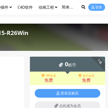
D插件
C4D软件
动画工程
登录
-R26Win
下载
0
酷币
VIP会员
永久会员
免费
免费
登录后购买
点此成为会员