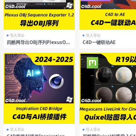
导入导出
导入导出
四酷网导出OBJ序列PlexusOBJ
C4D一键联动AE
SequenceExporter1.2forCin
ema4D
导入导出
导入导出