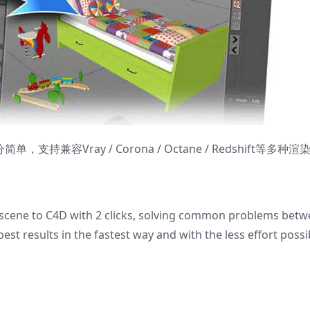
持兼容Vray / Corona / Octane / Redshift等多种渲
 scene to C4D with 2 clicks, solving common problems bet
st results in the fastest way and with the less effort possi