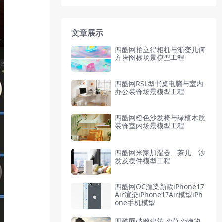
文章展示
四酷网拍立得相机与渐变几何
方块图标场景模型工程
四酷网RSL型书桌电脑与室内
办公装饰场景模型工程
四酷网橙色沙发椅与绿植木质
装饰室内场景模型工程
四酷网米家加湿器、茶几、沙
发及摆件模型工程
四酷网OC渲染新款iPhone17
Air渲染iPhone17Air模型iPh
one手机模型
四酷网破败建筑,杂草杂物的