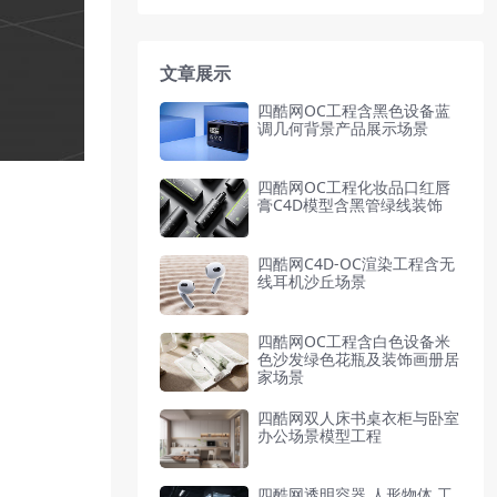
文章展示
四酷网OC工程含黑色设备蓝
调几何背景产品展示场景
四酷网OC工程化妆品口红唇
膏C4D模型含黑管绿线装饰
四酷网C4D-OC渲染工程含无
线耳机沙丘场景
四酷网OC工程含白色设备米
色沙发绿色花瓶及装饰画册居
家场景
四酷网双人床书桌衣柜与卧室
办公场景模型工程
四酷网透明容器,人形物体,工