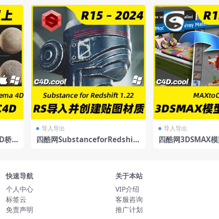
导入导出
导入导出
4D桥
四酷网SubstanceforRedshift
四酷网3DSMAX
1.22材质导入插件
件MAXtoC4D202
快速导航
关于本站
个人中心
VIP介绍
标签云
客服咨询
免责声明
推广计划