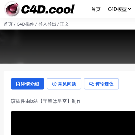
首页
C4D模型
首页
C4D插件
导入导出
正文
详情介绍
常见问题
评论建议
该插件由b站【守望は星空】制作