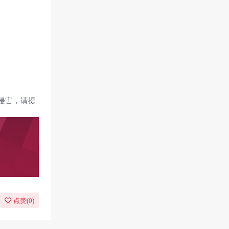
侵害，请提
点赞(
0
)