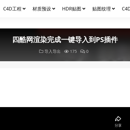
C4D工程
材质预设
HDR贴图
贴图纹理
C4
四酷网渲染完成一键导入到PS插件
导入导出
175
0