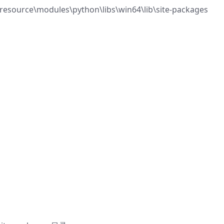
ource\modules\python\libs\win64\lib\site-packages