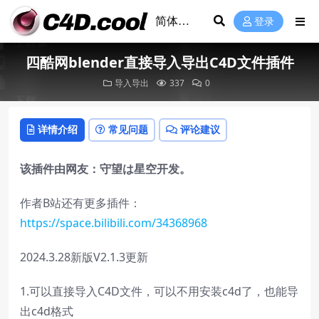
登录
四酷网blender直接导入导出C4D文件插件
导入导出
337
0
详情介绍
常见问题
评论建议
该插件由网友：守望は星空开发。
作者B站还有更多插件：
https://space.bilibili.com/34368968
2024.3.28新版V2.1.3更新
1.可以直接导入C4D文件，可以不用安装c4d了，也能导
出c4d格式