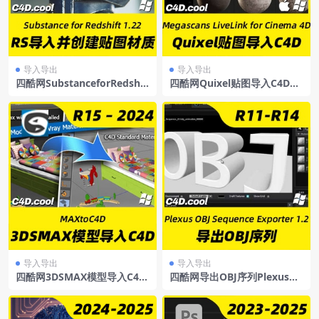
导入导出
导入导出
四酷网SubstanceforRedshif
四酷网Quixel贴图导入C4D桥
t1.22材质导入插件
接插件-MSLiveLink
导入导出
导入导出
四酷网3DSMAX模型导入C4D
四酷网导出OBJ序列PlexusOB
插件MAXtoC4D2024Win
JSequenceExporter1.2forCi
nema4D