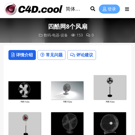
登录
四酷网8个风扇
数码-电器-设备
153
0
详情介绍
常见问题
评论建议