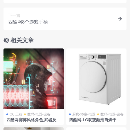
下一篇
四酷网8个游戏手柄
相关文章
OC 工程
数码-电器-设备
厨房-浴室-电器
数码-电器-设备
四酷网赛博风格角色,武器及电
四酷网-LG双变频滚筒烘干机
子屏幕线路场景模型
带不透明门 8 公斤 A++