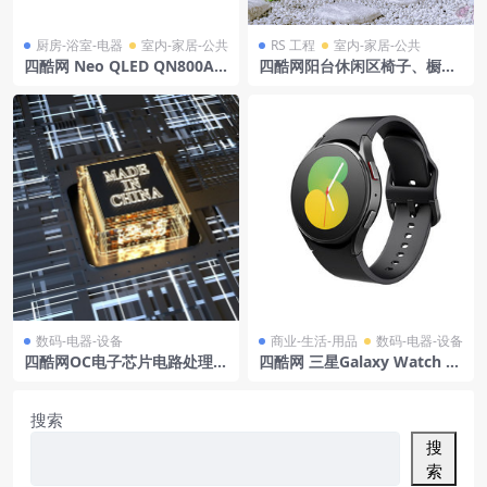
厨房-浴室-电器
室内-家居-公共
RS 工程
室内-家居-公共
四酷网 Neo QLED QN800A
四酷网阳台休闲区椅子、橱
电视 2021 by 三星
柜、绿植及山水景观模型
数码-电器-设备
商业-生活-用品
数码-电器-设备
四酷网OC电子芯片电路处理器
四酷网 三星Galaxy Watch 5
模型4
2022模型
搜索
搜
索