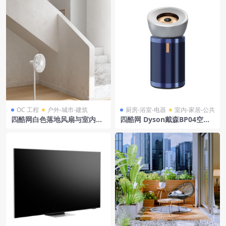
OC 工程
户外-城市-建筑
厨房-浴室-电器
室内-家居-公共
四酷网白色落地风扇与室内楼
四酷网 Dyson戴森BP04空气
梯场景模型工程
净化器模型