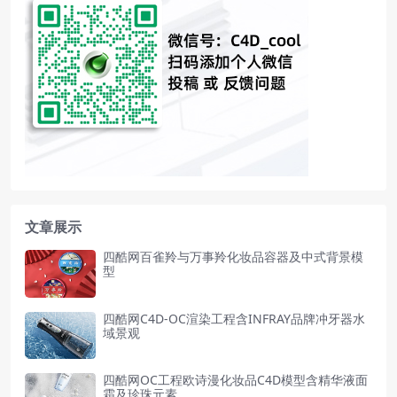
文章展示
四酷网百雀羚与万事羚化妆品容器及中式背景模
型
四酷网C4D-OC渲染工程含INFRAY品牌冲牙器水
域景观
四酷网OC工程欧诗漫化妆品C4D模型含精华液面
霜及珍珠元素