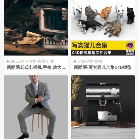
OC 工程
室内-家居-公共
人物-动物-食物
四酷网老式电视机,手枪,放大
四酷网-写实猫儿合集C4D模型
镜及旧报纸桌面场景模型