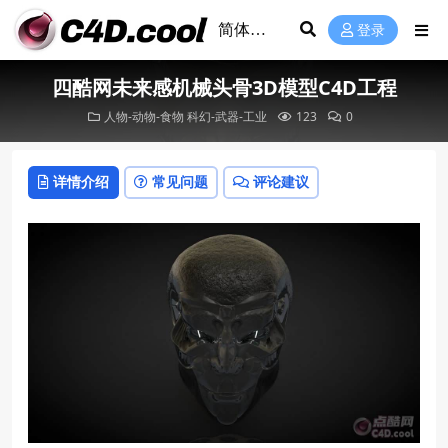
登录
四酷网未来感机械头骨3D模型C4D工程
人物-动物-食物
科幻-武器-工业
123
0
详情介绍
常见问题
评论建议