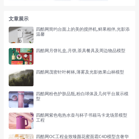
文章展示
四酷网简约台面上的美的搅拌机,鲜果相伴,光影添
温馨
四酷网月饼礼盒,月饼,茶具餐具及周边物品模型
四酷网茂密针叶树林,薄雾及光影效果山林模型
四酷网粉色护肤品瓶,粉白球体及几何平台展示模
型
四酷网紫色电热水壶与杯子书籍马卡龙场景模型
工程
四酷网OC工程金致臻颜花蜜面霜C4D模型含奢华