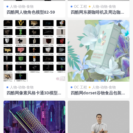
人物-动物-食物
OC 工程
人物-动物-食物
四酷网人物角色模型82-59
四酷网东菱咖啡机及周边咖啡
元素模型工程
人物-动物-食物
OC 工程
人物-动物-食物
四酷网像素风格卡通3D模型C
四酷网dorset谷物食品包装盒
4D工程集合
及蓝紫花朵绿叶场景模型