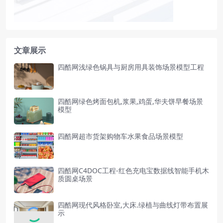
文章展示
四酷网浅绿色锅具与厨房用具装饰场景模型工程
四酷网绿色烤面包机,浆果,鸡蛋,华夫饼早餐场景
模型
四酷网超市货架购物车水果食品场景模型
四酷网C4DOC工程-红色充电宝数据线智能手机木
质圆桌场景
四酷网现代风格卧室,大床.绿植与曲线灯带布置展
示