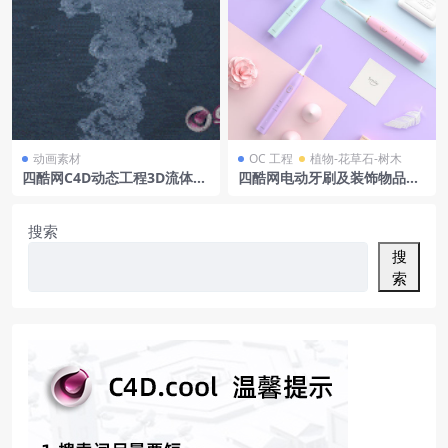
动画素材
OC 工程
植物-花草石-树木
四酷网C4D动态工程3D流体动
四酷网电动牙刷及装饰物品组
态水泡水气泡动画abc资产9
合模型工程
搜索
搜
索