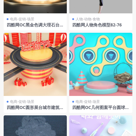
电商-促销-场景
人物-动物-食物
四酷网OC黑金色调大理石台金
四酷网人物角色模型82-76
色标牌链条围栏电商模型工程
电商-促销-场景
电商-促销-场景
四酷网OC圆形展台城市建筑车
四酷网OC几何图案平台圆球圆
辆礼盒造物节电商模型工程
锥电商场景模型