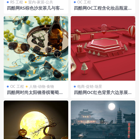
RS 工程
室内-家居-公共
OC 工程
四酷网RS棕色沙发茶几与客厅
四酷网OC工程含化妆品瓶蓝色
装饰场景模型工程
台面与白色几何块
OC 工程
人物-动物-食物
电商-促销-场景
四酷网时尚太阳镜香槟葡萄与
四酷网OC红色背景六边形展台
绸缎场景模型工程
热气球礼盒电商模型工程