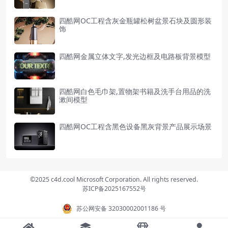
四酷网OC工程含灰金瓶罐松树盆景石块及圆形装
饰
四酷网金属立体文字,发光边框及电路板背景模型
四酷网白色毛巾架,置物架书籍及洗手台用品的洗
漱间模型
四酷网OC工程含黑色设备黑灰背景产品展示场景
©2025 c4d.cool Microsoft Corporation. All rights reserved.
苏ICP备2025167552号
苏公网安备 32030002001186 号