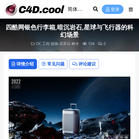
登录
四酷网银色行李箱,暗沉岩石,星球与飞行器的科
幻场景
OC 工程
植物-花草石-树木
104
0
详情介绍
常见问题
评论建议