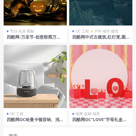
节日-玩具-图标
OC 工程
户外-城市-建筑
四酷网-万圣节-创意暗黑万圣
四酷网中式古建筑,红灯笼,圆
节南瓜灯C4D美陈
月及垂柳夜景场景模型
OC 工程
电商-促销-场景
四酷网OC哈曼卡顿音响、浅木
四酷网OC“LOVE”字母礼盒心
柜、灰色沙发及绿植的3C数码
形浪漫电商展示场景
类C4D模型工程
搜索