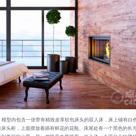
染呈现。模型内包含一张带有精致皮革软包床头的双人床，床上铺有白
质床头柜，上面摆放着插有鲜花的花瓶。床尾处有一个黑色的长