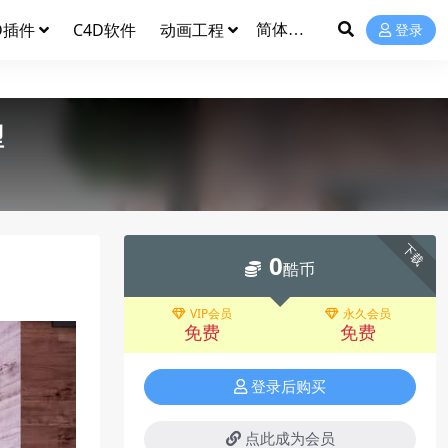
D插件
C4D软件
动画工程
登录
型
下载
0
酷币
VIP会员
永久会员
免费
免费
登录后购买
点此成为会员