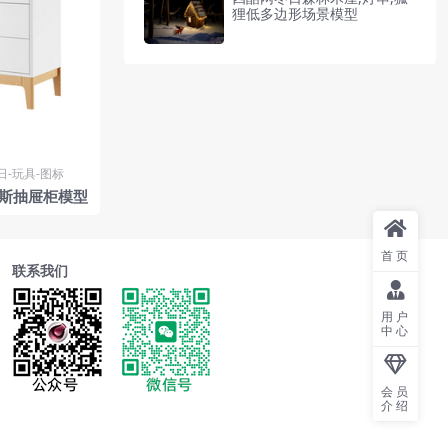
狸低多边形场景模型
日-玩具-图标
纳斯抽屉柜模型
首页
联系我们
用户
中心
会员
介绍