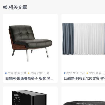
相关文章
室内-家居-公共
桌椅-沙发-门窗
商业-生活-用品
室内-家居-
四酷网-黛西叠放椅子 板凳 凳子
四酷网-阿根廷120窗帘 帘
家具3D模型 by Zanotta
色920 作者德达尔