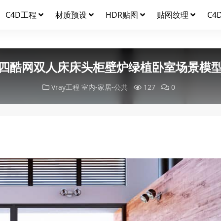
C4D工程
材质预设
HDR贴图
贴图纹理
C4
四酷网双人床床头柜壁炉绿植卧室场景模
Vray工程
室内-家居-公共
127
0