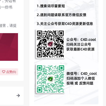
炉，旁边有
着一些书
侵害，请提
点赞(
0
)