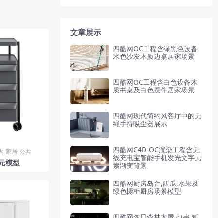
文章展示
四酷网OC工程含绿黑色设备
米色沙发木质边桌居家场景
四酷网OC工程含白色设备木
质书桌及白色摆件居家场景
四酷网现代简约风客厅中的无
绳手持吸尘器展示
四酷网C4D-OC渲染工程含无
内-家居-公共
线充电宝智能手机发光文字元
元模型
素渐变背景
四酷网厨房岛台,西瓜,水果及
绿色橱柜厨房场景模型
四酷网冬日森林木屋,灯串,狐