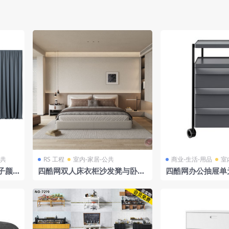
公共
RS 工程
室内-家居-公共
商业-生活-用品
室
子颜
四酷网双人床衣柜沙发凳与卧室
四酷网办公抽屉单
绿植灯具场景模型工程