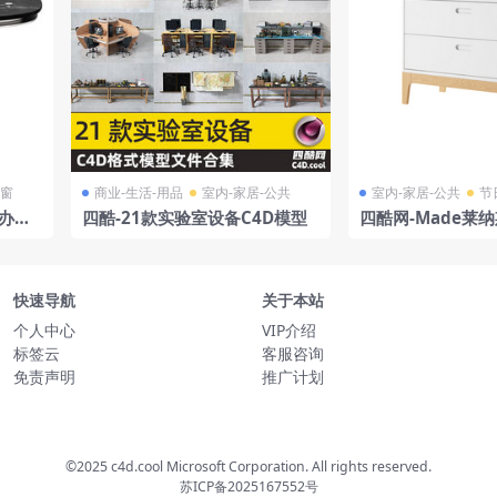
门窗
商业-生活-用品
室内-家居-公共
室内-家居-公共
节
 办公
四酷-21款实验室设备C4D模型
四酷网-Made莱
y Kn
快速导航
关于本站
个人中心
VIP介绍
标签云
客服咨询
免责声明
推广计划
©2025 c4d.cool Microsoft Corporation. All rights reserved.
苏ICP备2025167552号