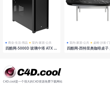
商业-生活-用品
室内-家居-公共
室内-家居-公共
桌椅-沙发-
四酷网-5000D 玻璃中塔 ATX 电
四酷网-西特里奥咖啡桌子
脑机箱 主机箱 模型 由 Corsair
桌 饭桌 茶几 家具3D模型 b
制造
oll
C4D.cool是一个强大的C4D资源免费下载网站