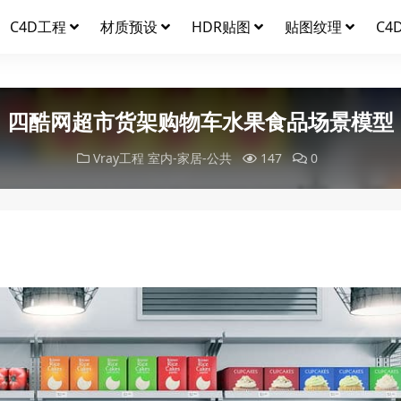
C4D工程
材质预设
HDR贴图
贴图纹理
C4
四酷网超市货架购物车水果食品场景模型
Vray工程
室内-家居-公共
147
0