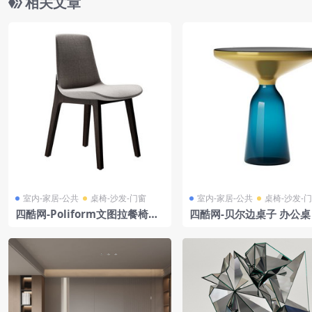
相关文章
室内-家居-公共
桌椅-沙发-门窗
室内-家居-公共
桌椅-沙发-
四酷网-Poliform文图拉餐椅子
四酷网-贝尔边桌子 办公桌
板凳 凳子
茶几 家具3D模型 by Class
n