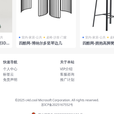
公共
室内-家居-公共
桌椅-沙发-门窗
室内-家居-公共
桌
3D
四酷网-博纳尔多竖琴边几
四酷网-拥抱高脚凳
由 Frigerio
快速导航
关于本站
个人中心
VIP介绍
标签云
客服咨询
免责声明
推广计划
©2025 c4d.cool Microsoft Corporation. All rights reserved.
苏ICP备2025167552号