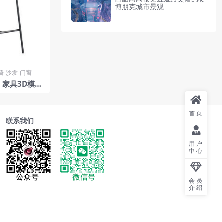
博朋克城市景观
椅-沙发-门窗
 家具3D模型
首页
联系我们
用户
中心
会员
介绍