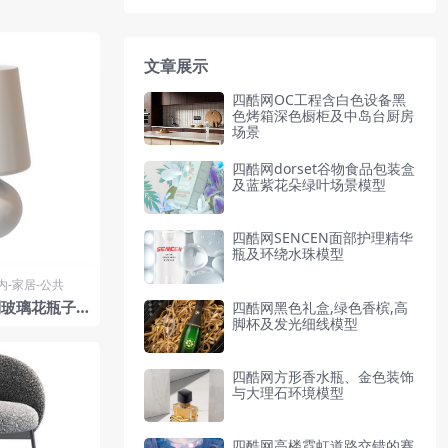
文章展示
四酷网OC工程含白色设备黑
色烤箱深色橱柜及中岛台厨房
场景
四酷网dorset谷物食品包装盒
及蓝紫花朵绿叶场景模型
四酷网SENCEN面部护理精华
瓶及环绕水珠模型
内-家居-公共
玻璃花瓶子 3
四酷网黑色礼盒,绿色香槟,高
脚杯及发光细线模型
Arte
四酷网方形香水瓶、金色装饰
与大理石环境模型
四酷网高楼霓虹道路交错的赛