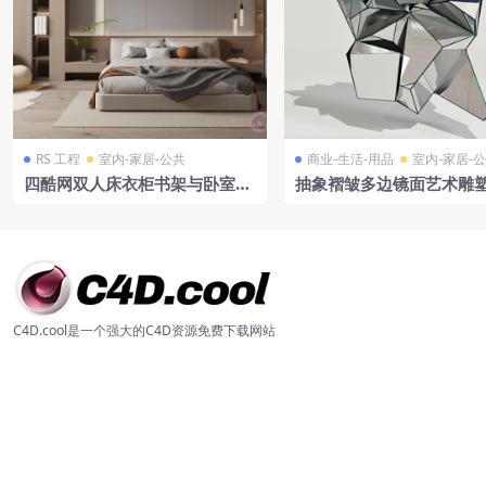
RS 工程
室内-家居-公共
商业-生活-用品
室内-家居-
四酷网双人床衣柜书架与卧室休
抽象褶皱多边镜面艺术雕塑
闲椅场景模型工程
模型
C4D.cool是一个强大的C4D资源免费下载网站