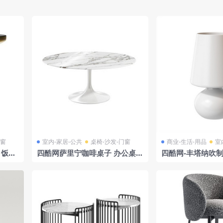
门窗
室内-家居-公共
桌椅-沙发-门窗
商业-生活-用品
室
 饭桌
四酷网萨里宁咖啡桌子 办公桌
四酷网-丰塔纳吹制
iCo
饭桌 茶几家具3D模型 由Knoll
D模型 由 Fontana
设计