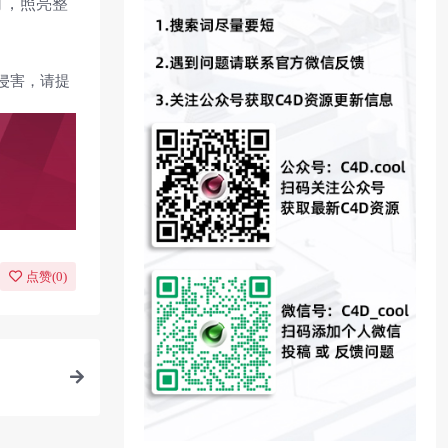
灯，照亮整
侵害，请提
点赞(
0
)