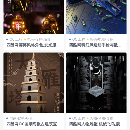
OC 工程
电商-促销-场景
OC 工程
数码-电器-设备
四酷网赛博风格角色,发光服
四酷网科幻风透明手枪与散落
装,科技背景模型
金属子弹,电路板背景
电商-促销-场景
OC 工程
人物-动物-食物
四酷网OC国潮海报古建筑宝塔
四酷网人物雕塑,机械飞鸟,菱
东方韵年中狂欢中国风
形透明体及黑色方块结构模型