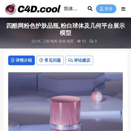
登录
四酷网粉色护肤品瓶,粉白球体及几何平台展示
模型
OC 工程
电商-促销-场景
92
0
详情介绍
常见问题
评论建议