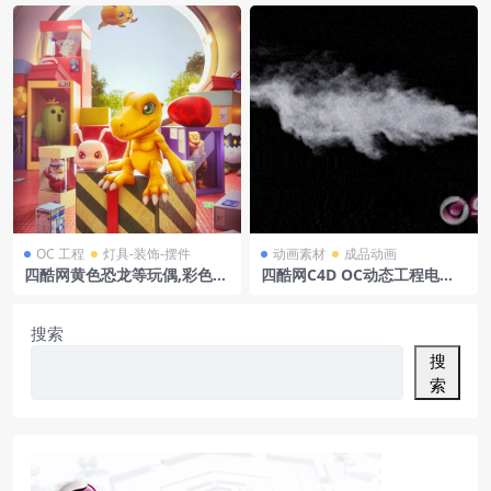
OC 工程
灯具-装饰-摆件
动画素材
成品动画
四酷网黄色恐龙等玩偶,彩色包
四酷网C4D OC动态工程电熨
装盒及地面玩具模型
斗
搜索
搜
索