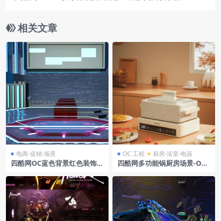
模型
相关文章
电商-促销-场景
OC 工程
厨房-浴室-电器
四酷网OC蓝色背景红色装饰区
四酷网多功能锅厨房场景-OC
几何结构电商模型工程
工程