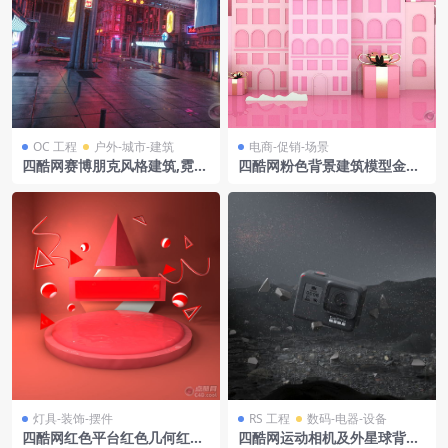
OC 工程
户外-城市-建筑
电商-促销-场景
四酷网赛博朋克风格建筑,霓虹
四酷网粉色背景建筑模型金色
灯招牌及过街天桥模型
装饰礼盒电商模型工程
灯具-装饰-摆件
RS 工程
数码-电器-设备
四酷网红色平台红色几何红白
四酷网运动相机及外星球背