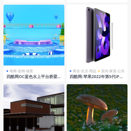
条纹球体场景
景、飞溅块状物模型
电商-促销-场景
商业-生活-用品
室内-家居-公共
四酷网OC蓝色水上平台桥梁树
四酷网-苹果2022年第5代iPad
木热气球礼盒模型工程
Air模型