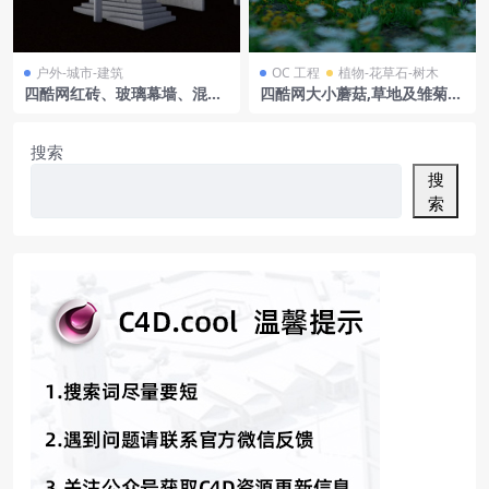
户外-城市-建筑
OC 工程
植物-花草石-树木
四酷网红砖、玻璃幕墙、混凝
四酷网大小蘑菇,草地及雏菊小
土现代风格住宅建筑C4D模型
花自然场景模型
工程
搜索
搜
索