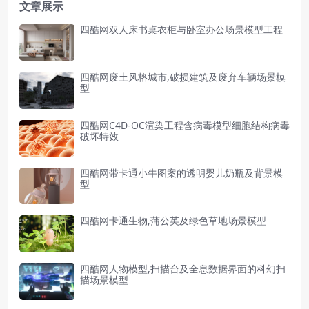
文章展示
四酷网双人床书桌衣柜与卧室办公场景模型工程
四酷网废土风格城市,破损建筑及废弃车辆场景模
型
四酷网C4D-OC渲染工程含病毒模型细胞结构病毒
破坏特效
四酷网带卡通小牛图案的透明婴儿奶瓶及背景模
型
四酷网卡通生物,蒲公英及绿色草地场景模型
四酷网人物模型,扫描台及全息数据界面的科幻扫
描场景模型