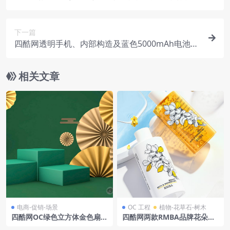
程
下一篇
四酷网透明手机、内部构造及蓝色5000mAh电池模
型
相关文章
电商-促销-场景
OC 工程
植物-花草石-树木
四酷网OC绿色立方体金色扇形
四酷网两款RMBA品牌花朵图
装饰电商模型工程
案沐浴啫喱及周边元素模型