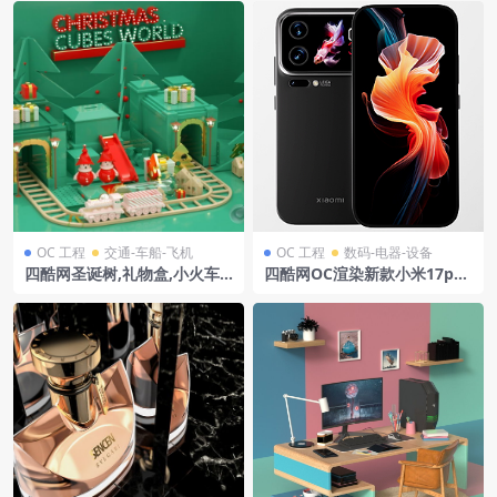
OC 工程
交通-车船-飞机
OC 工程
数码-电器-设备
四酷网圣诞树,礼物盒,小火车
四酷网OC渲染新款小米17pro
及戴帽小人偶圣诞场景模型
渲染xiaomi17pro模型小米手
机模型