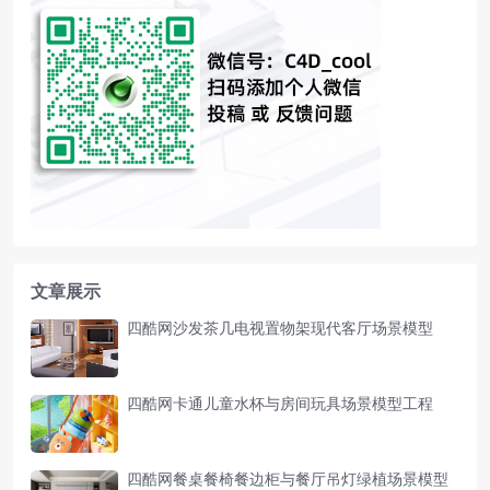
文章展示
四酷网沙发茶几电视置物架现代客厅场景模型
四酷网卡通儿童水杯与房间玩具场景模型工程
四酷网餐桌餐椅餐边柜与餐厅吊灯绿植场景模型