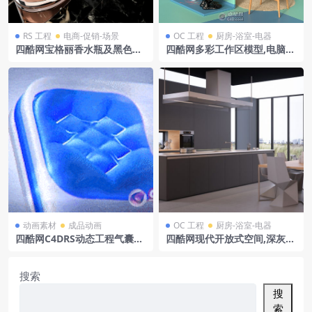
RS 工程
电商-促销-场景
OC 工程
厨房-浴室-电器
四酷网宝格丽香水瓶及黑色大
四酷网多彩工作区模型,电脑桌
理石背景模型
椅搭相框绿植
动画素材
成品动画
OC 工程
厨房-浴室-电器
四酷网C4DRS动态工程气囊动
四酷网现代开放式空间,深灰橱
态布料模拟素材
柜.木餐桌与几何椅子
搜索
搜
索