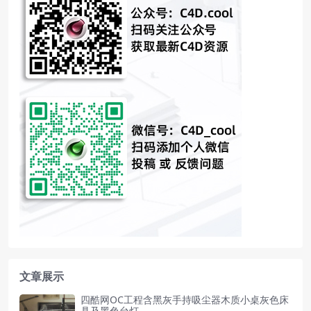
文章展示
四酷网OC工程含黑灰手持吸尘器木质小桌灰色床
具及黑色台灯