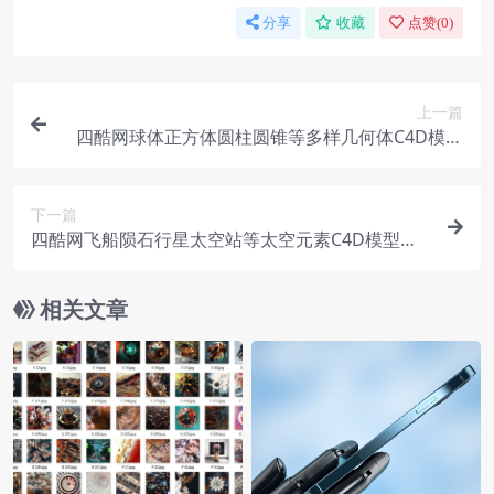
分享
收藏
点赞(
0
)
上一篇
四酷网球体正方体圆柱圆锥等多样几何体C4D模型
合集
下一篇
四酷网飞船陨石行星太空站等太空元素C4D模型合
集
相关文章