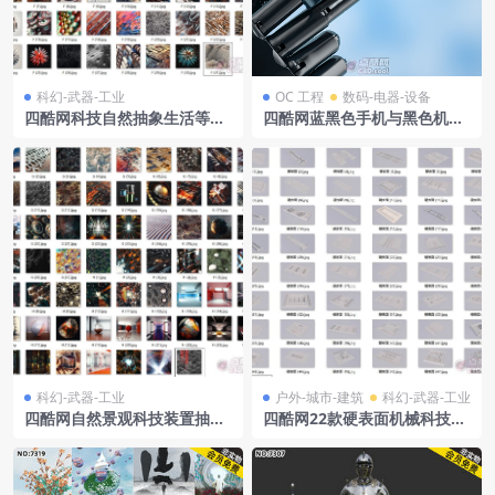
科幻-武器-工业
OC 工程
数码-电器-设备
四酷网科技自然抽象生活等多
四酷网蓝黑色手机与黑色机械
元元素C4D模型集合
手臂模型工程
科幻-武器-工业
户外-城市-建筑
科幻-武器-工业
四酷网自然景观科技装置抽象
四酷网22款硬表面机械科技工
造型室内空间C4D模型合集
业风格3D模型工程