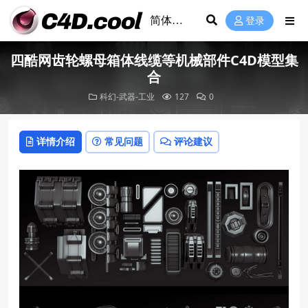
登录
四酷网齿轮螺母箱体线缆等机械部件C4D模型集
合
科幻-武器-工业
127
0
详情介绍
常见问题
评论建议