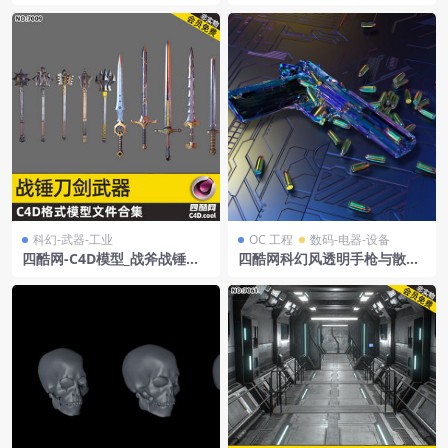
C4D工程
肢体零件模型
科幻-武器-工业
OC 工程
数码-电器-设备
四酷网-C4D模型_战斧战锤刀
四酷网科幻风透明手枪与散落
剑
金属子弹,电路板背景