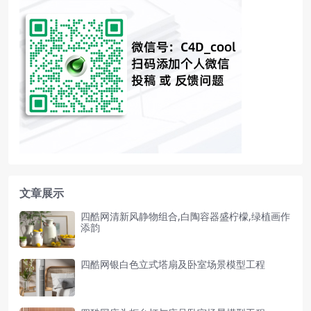
文章展示
四酷网清新风静物组合,白陶容器盛柠檬,绿植画作
添韵
四酷网银白色立式塔扇及卧室场景模型工程