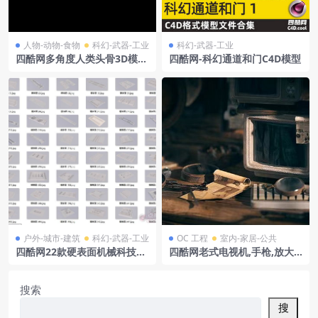
人物-动物-食物
科幻-武器-工业
科幻-武器-工业
四酷网多角度人类头骨3D模型
四酷网-科幻通道和门C4D模型
C4D工程集合
户外-城市-建筑
科幻-武器-工业
OC 工程
室内-家居-公共
四酷网22款硬表面机械科技工
四酷网老式电视机,手枪,放大
业风格3D模型工程
镜及旧报纸桌面场景模型
搜索
搜