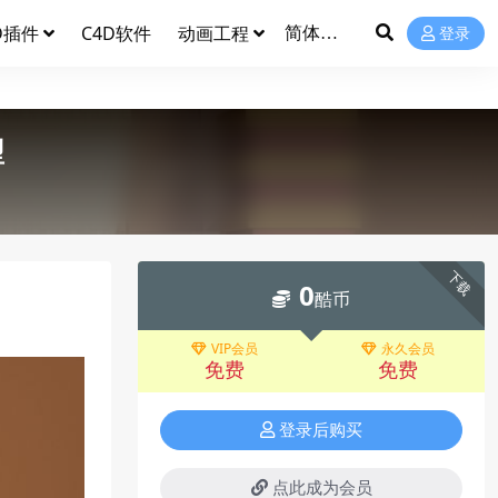
D插件
C4D软件
动画工程
登录
型
下载
0
酷币
VIP会员
永久会员
免费
免费
登录后购买
点此成为会员