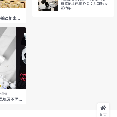
椅笔记本电脑托盘文具花瓶及
置物架
藤编边柜米色
植盆栽
-设备
风机及不同场
首页