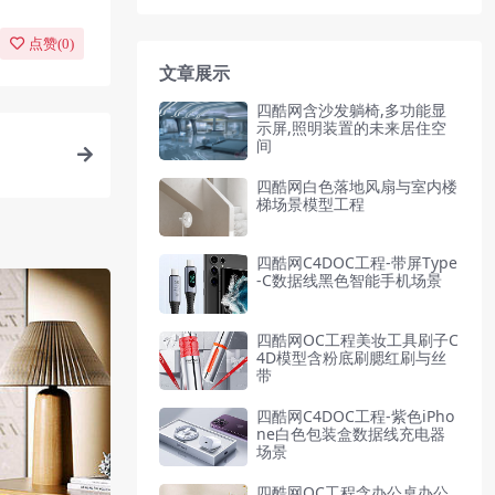
点赞(
0
)
文章展示
四酷网含沙发躺椅,多功能显
示屏,照明装置的未来居住空
间
四酷网白色落地风扇与室内楼
梯场景模型工程
四酷网C4DOC工程-带屏Type
-C数据线黑色智能手机场景
四酷网OC工程美妆工具刷子C
4D模型含粉底刷腮红刷与丝
带
四酷网C4DOC工程-紫色iPho
ne白色包装盒数据线充电器
场景
四酷网OC工程含办公桌办公