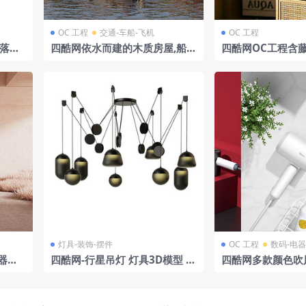
OC 工程
交通-车船-飞机
OC 工程
0落地
四酷网依水而建的木质房屋,船只
四酷网OC工程含
及山壁的部落村寨模型
台灯杂志书籍及绿
灯具-装饰-摆件
OC 工程
数码-电器
器户
四酷网-行星吊灯 灯具3D模型 P
四酷网多款颜色吹
示场景
C1242 由 Brokis
景模型工程