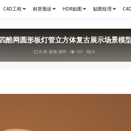
C4D工程
材质预设
HDR贴图
贴图纹理
C4
四酷网圆形板灯管立方体复古展示场景模
灯具-装饰-摆件
107
0