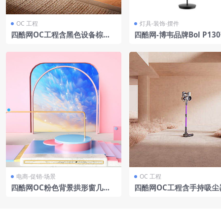
OC 工程
灯具-装饰-摆件
四酷网OC工程含黑色设备棕色
四酷网-博韦品牌Bol P13
沙发木质书架及绿植居家场景
灯 灯具3D模型
电商-促销-场景
OC 工程
四酷网OC粉色背景拱形窗几何
四酷网OC工程含手持吸尘
展示台金属支架电商场景模型工
外空间及枯草场景家电展
程