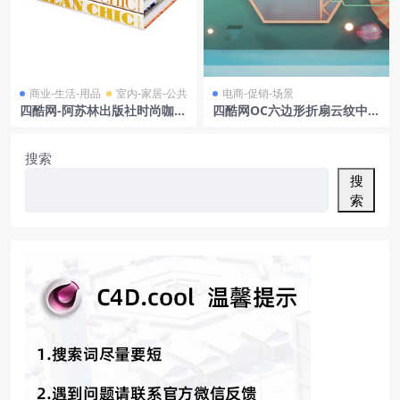
商业-生活-用品
室内-家居-公共
电商-促销-场景
四酷网-阿苏林出版社时尚咖啡
四酷网OC六边形折扇云纹中式
桌书籍 杂志 书本合集
风格产品展示场景
搜索
搜
索