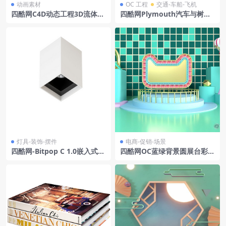
动画素材
OC 工程
交通-车船-飞机
四酷网C4D动态工程3D流体动
四酷网Plymouth汽车与树林
态水泡水气泡动画abc资产12
黄昏场景模型工程
灯具-装饰-摆件
电商-促销-场景
四酷网-Bitpop C 1.0嵌入式筒
四酷网OC蓝绿背景圆展台彩框
灯 灯具3D模型 by Luce&Lig
标牌热气球电商模型工程
ht