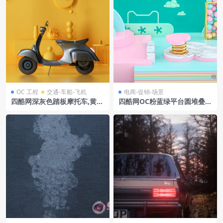
OC 工程
交通-车船-飞机
电商-促销-场景
四酷网深灰色踏板摩托车,黄色
四酷网OC粉蓝绿平台圆堆叠物
摆件及装饰场景模型
彩球容器云朵装饰电商模型工
程