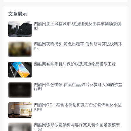
文章展示
四酷网废土风格城市,破损建筑及废弃车辆场景模
型
四酷网夜晚街头,黄色出租车.便利店与芬达饮料冰
柜
四酷网智能手机与保护膜及周边物品模型工程
四酷网金色佛像,供桌供品,烛台及参拜人物的佛堂
模型
四酷网OC工程含木质边柜复古台灯装饰画及小型
相框
四酷网弧形沙发躺椅与客厅茶几装饰画场景模型
工程