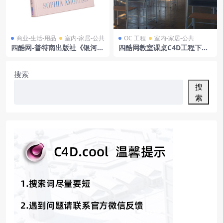
商业-生活-用品
室内-家居-公共
OC 工程
室内-家居-公共
四酷网-普特南出版社《银河之
四酷网教室课桌C4D工程下载,
书》
高精度课桌椅模型,含讲台黑板
套装
搜索
搜
索