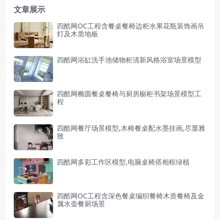
文章展示
四酷网OC工程含餐桌餐椅边柜水果花瓶装饰画吊
灯及木质地板
四酷网浴缸洗手池储物柜清新风格浴室场景模型
四酷网椭圆餐桌餐椅与厨房橱柜书架场景模型工
程
四酷网餐厅场景模型,木椅餐桌配水墨挂画,尽显雅
致
四酷网多彩工作区模型,电脑桌椅搭相框绿植
四酷网OC工程含深色餐桌编织餐椅木质餐椅及金
属水壶餐厨场景