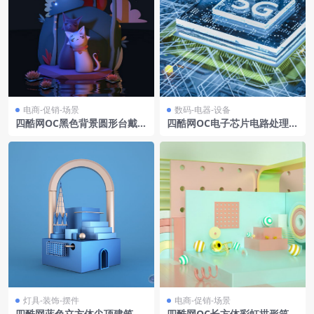
电商-促销-场景
数码-电器-设备
四酷网OC黑色背景圆形台戴皇
四酷网OC电子芯片电路处理器
冠猫咪树木云朵电商场景模型
模型6
工程
灯具-装饰-摆件
电商-促销-场景
四酷网蓝色立方体尖顶建筑几
四酷网OC长方体彩虹拱形笑脸