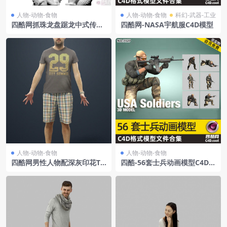
人物-动物-食物
人物-动物-食物
科幻-武器-工业
四酷网抓珠龙盘踞龙中式传统
四酷网-NASA宇航服C4D模型
龙雕塑龙雕塑石膏龙
人物-动物-食物
人物-动物-食物
四酷网男性人物配深灰印花T
四酷-56套士兵动画模型C4D模
恤及格子短裤带手表C4D模型
型
工程