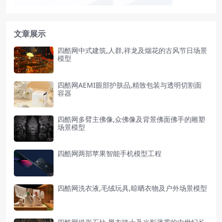
文章展示
四酷网中式建筑,人群,祥龙及烟花的古风节日场景
模型
四酷网AEMI眼部护肤品,精致包装与透明切割面
容器
四酷网多臂主佛像,众佛像及背景佛面佛手的雕塑
场景模型
四酷网两部苹果智能手机模型工程
四酷网洗衣液,毛绒玩具,晾晒衣物及户外场景模型