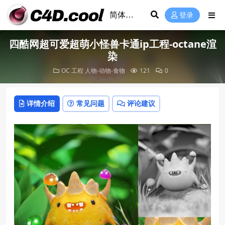
登录
四酷网超可爱超萌小怪兽卡通ip工程-octane渲
染
OC 工程
人物-动物-食物
121
0
详情介绍
常见问题
评论建议