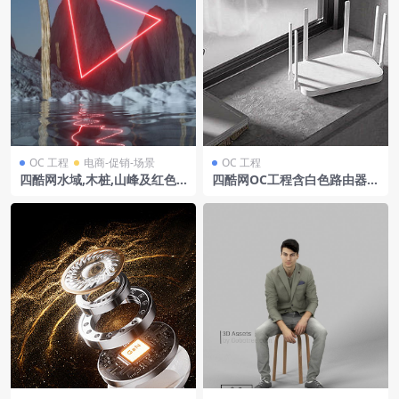
OC 工程
电商-促销-场景
OC 工程
四酷网水域,木桩,山峰及红色
四酷网OC工程含白色路由器马
发光三角形自然场景模型
克杯书籍灰色台面及白色窗户