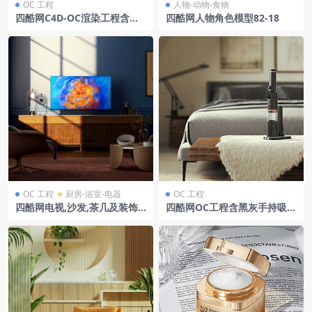
OC 工程
人物-动物-食物
四酷网C4D-OC渲染工程含核
四酷网人物角色模型82-18
心组件金色粒子特效渐变背景
OC 工程
厨房-浴室-电器
OC 工程
四酷网电视,沙发,茶几及装饰
四酷网OC工程含黑灰手持吸尘
画的现代客厅场景模型
器木质小桌灰色床具及黑色台
灯