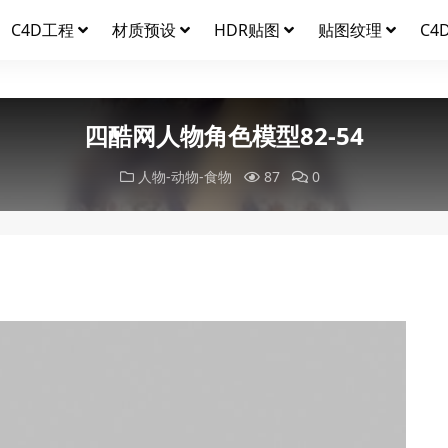
C4D工程
材质预设
HDR贴图
贴图纹理
C4
四酷网人物角色模型82-54
人物-动物-食物
87
0