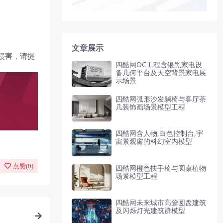
文章展示
侵害，请提
四酷网OC工程含银黑家电设
备几何平台及天空背景家电展
示场景
四酷网弧形沙发躺椅与客厅茶
几装饰画场景模型工程
四酷网含人物,白色控制台,宇
宙景观窗的科幻室内模型
点赞(
0
)
四酷网橙色扶手椅与圆桌植物
场景模型工程
四酷网未来城市高耸圆盘建筑
及闪烁灯光建筑群模型