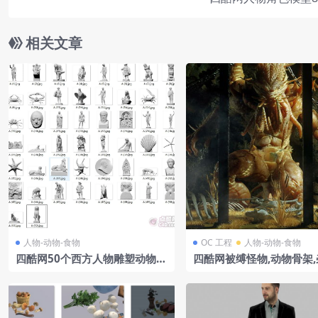
相关文章
人物-动物-食物
OC 工程
人物-动物-食物
四酷网50个西方人物雕塑动物石
四酷网被缚怪物,动物骨架,
膏模型
及石壁的恐怖场景模型