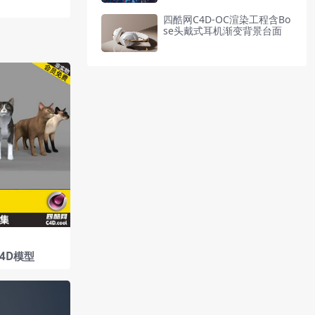
四酷网C4D-OC渲染工程含Bo
se头戴式耳机渐变背景台面
4D模型