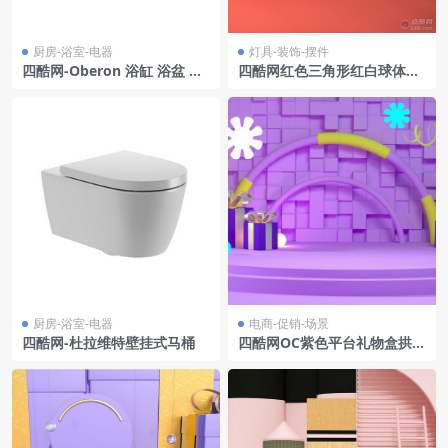
厨房-浴室-电器
灯具-装饰-摆件
四酷网-Oberon 浴缸 浴盆 浴
四酷网红色三角形红白球体红
桶 泡澡 厨房浴室卫生间用品3
色线条场景
D模型 由 Villeroy & Boch
厨房-浴室-电器
电商-促销-场景
四酷网-杜拉维特壁挂式马桶
四酷网OC紫色平台礼物盒拱形
结构电商场景模型