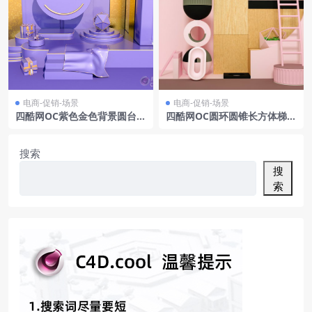
电商-促销-场景
电商-促销-场景
四酷网OC紫色金色背景圆台金
四酷网OC圆环圆锥长方体梯子
环礼盒电商模型工程
电商场景模型
搜索
搜
索