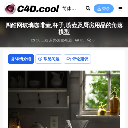
登录
四酷网玻璃咖啡壶,杯子,喷壶及厨房用品的角落
模型
OC 工程
厨房-浴室-电器
85
0
详情介绍
常见问题
评论建议