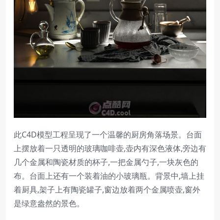
此C4D模型工程呈现了一个温馨的厨房角落场景。台面
上摆放着一只透明的玻璃咖啡壶,壶内有深色液体,旁边有
几个金属和陶瓷材质的杯子,一把金属勺子,一块灰色的
布。台面上还有一个装着油的小玻璃瓶。背景中,墙上挂
着厨具,架子上有陶瓷罐子,窗边放着两个金属喷壶,窗外
是绿意盎然的景色。