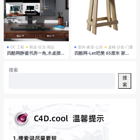
OC 工程
商业-生活-用品
室内-家居-公共
桌椅-沙发-门窗
四酷网静谧书房一角,木桌摆电
四酷网-Let吧凳 65厘米 家具3
脑绿植,墙上书法添雅韵
D模型 由 Normann Copenh
agen
搜索
搜
索