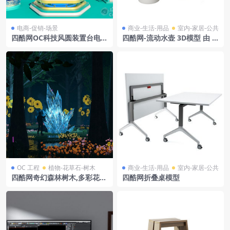
电商-促销-场景
商业-生活-用品
室内-家居-公共
四酷网OC科技风圆装置台电子
四酷网-流动水壶 3D模型 由 M
玩具时尚配饰场景
uuto
OC 工程
植物-花草石-树木
商业-生活-用品
室内-家居-公共
四酷网奇幻森林树木,多彩花
四酷网折叠桌模型
朵,蓝色水晶及人物模型