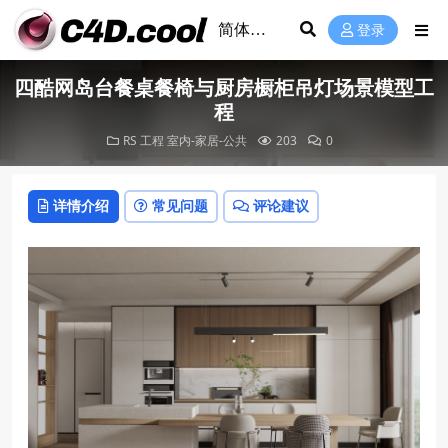
登录
四酷网岛台餐桌餐椅与厨房橱柜吊灯场景模型工
程
RS 工程
室内-家居-公共
203
0
详情介绍
常见问题
评论建议