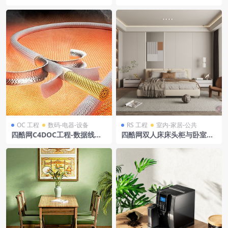
凝土和石膏材料材质球
发场景模型工程
OC 工程
数码-电器-设备
RS 工程
室内-家居-公共
四酷网C4DOC工程-数据线分
四酷网双人床床头柜与卧室衣
层展示3c数码铝锡箔铜线耐高
柜沙发椅场景模型工程
温线缆