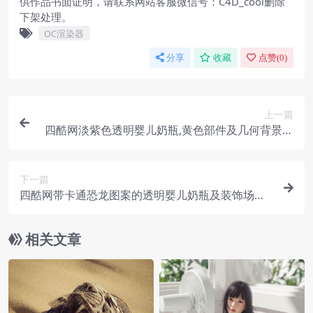
供作品书面证明，请联系网站客服微信号：C4D_cool删除
下架处理。
OC渲染器
分享
收藏
点赞(
0
)
上一篇
四酷网淡紫色透明婴儿奶瓶,黄色部件及几何背景模
型
下一篇
四酷网带卡通恐龙图案的透明婴儿奶瓶及装饰场景
模型
相关文章