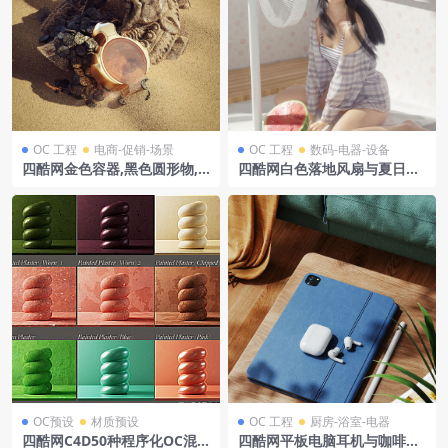
OC 工程
电商-促销-场景
OC 工程
数码-电器-设备
四酷网金色容器,黑色圆形物,
四酷网白色落地风扇与夏日场
雕塑及沙子的沙漠场景模型
景人物模型工程
OC预设
材质预设
OC 工程
厨房-浴室-电器
四酷网C4D50种程序化OC混
四酷网平板电脑耳机与咖啡沙