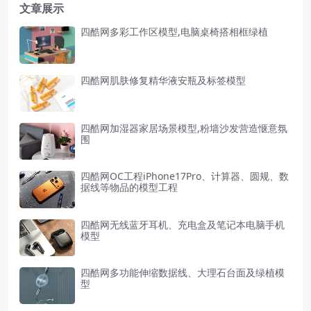
文章展示
四酷网多彩工作区模型,电脑桌椅搭相框绿植
四酷网肌肤修复精华液安瓶及标签模型
四酷网加湿器家居场景模型,粉墙沙发营造惬意氛
围
四酷网OC工程iPhone17Pro、计算器、圆规、数
据线等物品的模型工程
四酷网无线蓝牙耳机、充电盒及笔记本电脑手机
模型
四酷网多功能伸缩数据线、大理石台面及绿植模
型