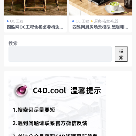
OC 工程
OC 工程
厨房-浴室-电器
四酷网OC工程含餐桌餐椅边柜
四酷网厨房场景模型,黑咖啡机
水果花瓶书籍墙面地板及绿色
伴咖啡豆与抹茶拉花
植物
搜索
搜
索