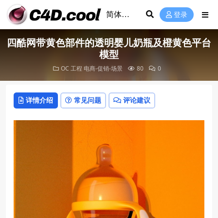
登录
四酷网带黄色部件的透明婴儿奶瓶及橙黄色平台
模型
OC 工程
电商-促销-场景
80
0
详情介绍
常见问题
评论建议