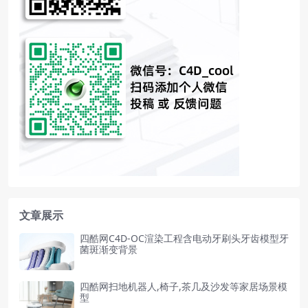
文章展示
四酷网C4D-OC渲染工程含电动牙刷头牙齿模型牙
菌斑渐变背景
四酷网扫地机器人,椅子,茶几及沙发等家居场景模
型