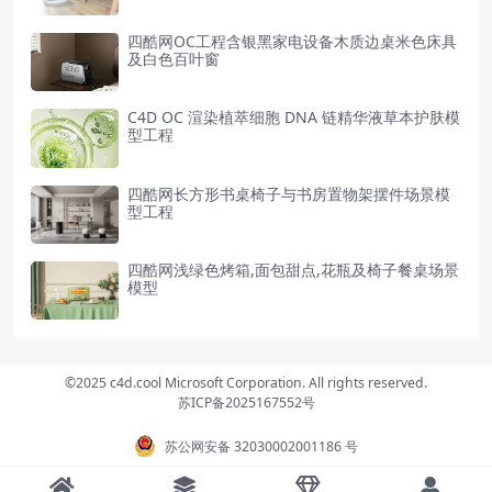
四酷网OC工程含银黑家电设备木质边桌米色床具
及白色百叶窗
C4D OC 渲染植萃细胞 DNA 链精华液草本护肤模
型工程
四酷网长方形书桌椅子与书房置物架摆件场景模
型工程
四酷网浅绿色烤箱,面包甜点,花瓶及椅子餐桌场景
模型
©2025 c4d.cool Microsoft Corporation. All rights reserved.
苏ICP备2025167552号
苏公网安备 32030002001186 号