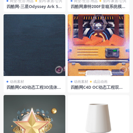
商业-生活-用品
室内-家居-公共
商业-生活-用品
室内-家居-公共
四酷网-三星Odyssey Ark 55
四酷网康特200F音箱系统模型
英寸游戏OLED显示器模型
阿莱泰
动画素材
动画素材
成品动画
四酷网C4D动态工程3D流体动
四酷网C4D OC动态工程双十
态水泡水气泡动画abc资产5
一3C数码