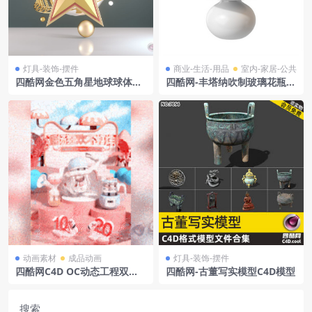
灯具-装饰-摆件
商业-生活-用品
室内-家居-公共
四酷网金色五角星地球球体金
四酷网-丰塔纳吹制玻璃花瓶子
色小球场景
3D模型 由 FontanaArte
动画素材
成品动画
灯具-装饰-摆件
四酷网C4D OC动态工程双十
四酷网-古董写实模型C4D模型
一海报-母婴类
搜索