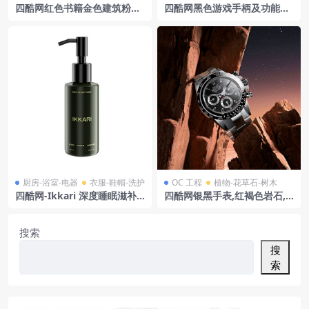
四酷网红色书籍金色建筑粉红
四酷网黑色游戏手柄及功能按
色热气球装饰品模型
键、光影效果模型
厨房-浴室-电器
衣服-鞋帽-洗护
OC 工程
植物-花草石-树木
四酷网-Ikkari 深度睡眠滋补
四酷网银黑手表,红褐色岩石,
液 150毫升 化妆品护肤品 洗
夜空及水面的场景模型
护品 美妆
搜索
搜
索