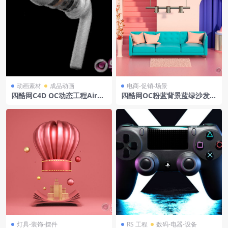
动画素材
成品动画
电商-促销-场景
四酷网C4D OC动态工程AirPo
四酷网OC粉蓝背景蓝绿沙发吊
ds爆炸动效
灯植物花瓶电商模型工程
灯具-装饰-摆件
RS 工程
数码-电器-设备