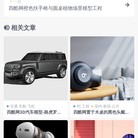
下一篇
四酷网橙色扶手椅与圆桌植物场景模型工程
相关文章
交通-车船-飞机
RS 工程
室内-家居-公共
四酷网3D汽车模型-路虎罗浮l
四酷网置于木桌的黑色头戴式
androverdefender1102020
耳机及室内沙发模型