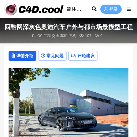
登录
四酷网深灰色奥迪汽车户外与都市场景模型工程
OC 工程
交通-车船-飞机
107
0
详情介绍
常见问题
评论建议