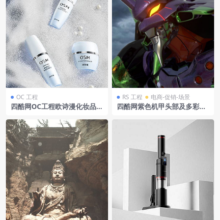
OC 工程
RS 工程
电商-促销-场景
四酷网OC工程欧诗漫化妆品C
四酷网紫色机甲头部及多彩机
4D模型含精华液面霜及珍珠元
身、阴沉天空模型
素