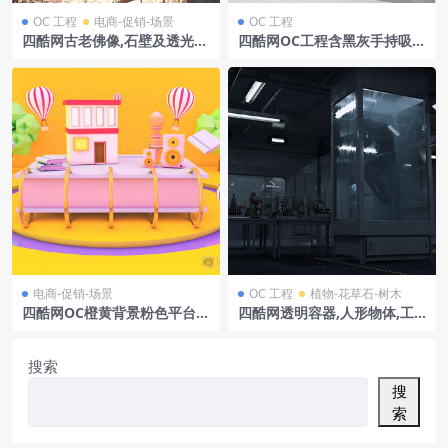
OC 工程
电商-促销-场景
OC 工程
四酷网古老佛像,石壁及透光顶
四酷网OC工程含黑灰手持吸尘
部的圣地模型工程
器及白色几何空间场景
电商-促销-场景
OC 工程
植物-花草石-树木
四酷网OC橙黄背景粉色平台房
四酷网透明容器,人形物体,工
子热气球树木电商模型工程
作台及设备的科幻实验室模型
搜索
搜
索