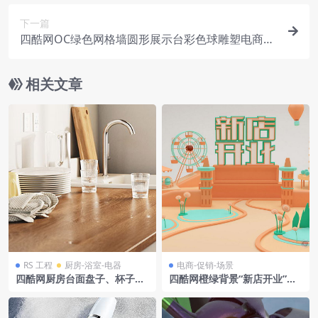
下一篇
四酷网OC绿色网格墙圆形展示台彩色球雕塑电商场
景模型工程
相关文章
RS 工程
厨房-浴室-电器
电商-促销-场景
四酷网厨房台面盘子、杯子、
四酷网橙绿背景“新店开业”标
厨具及水槽窗户模型
识摩天轮风车电商模型工程