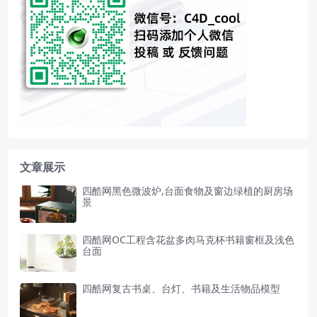
文章展示
四酷网黑色微波炉,台面食物及窗边绿植的厨房场
景
四酷网OC工程含花盆多肉马克杯书籍窗框及浅色
台面
四酷网复古书桌、台灯、书籍及生活物品模型