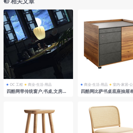
相关文章
OC 工程
商业-生活-用品
商业-生活-用品
室内-家居-
四酷网带传统窗户,书桌,文房四
四酷网比萨书桌底座抽屉
宝与书架的中国风书房
型