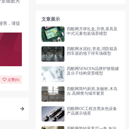
背景墙面为
文章展示
侵害，请提
四酷网月饼礼盒,月饼,茶具及
中式元素包装场景模型
四酷网水泥柱,管道,消防箱及
挡车器的地下停车场模型
四酷网SENCEN品牌护肤瓶罐
及分子结构背景模型
点赞(
0
)
四酷网简约厨房,灰橱柜.木岛
台.高脚凳与城市窗景
四酷网OC工程含黑灰色设备
产品展示场景
四酷网简约风客厅一角,灰沙