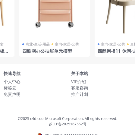
门窗
商业-生活-用品
室内-家居-公共
室内-家居-公共
桌
 板凳
四酷网办公抽屉单元模型
四酷网-811 休闲
凳子 家具3D模型 b
快速导航
关于本站
个人中心
VIP介绍
标签云
客服咨询
免责声明
推广计划
©2025 c4d.cool Microsoft Corporation. All rights reserved.
苏ICP备2025167552号