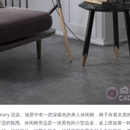
 Vary 渲染。场景中有一把深紫色的单人休闲椅，椅子有着木质
舒适的氛围。休闲椅旁边是一张黑色的小型边桌，桌上摆放着一