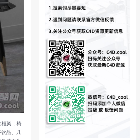
的框架，椅
杯饮品、几