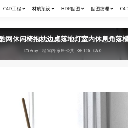
C4D工程
材质预设
HDR贴图
贴图纹理
C4
酷网休闲椅抱枕边桌落地灯室内休息角落
Vray工程
室内-家居-公共
126
0