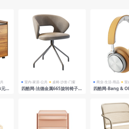
公共
室内-家居-公共
桌椅-沙发-门窗
商业-生活-用品
室
单元模
四酷网-法德金属665旋转椅子
四酷网-Bang & Ol
板凳 座椅 凳子 模型 by Origin
lay H6 耳机模型
s 1971