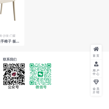
椅-沙发-门窗
扶手椅子 板凳
y Ton
首页
联系我们
用户
中心
会员
介绍