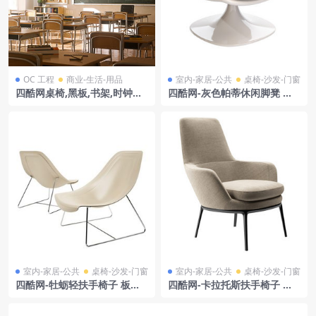
OC 工程
商业-生活-用品
室内-家居-公共
桌椅-沙发-门窗
四酷网桌椅,黑板,书架,时钟及
四酷网-灰色帕蒂休闲脚凳 米
公告板的教室模型
洛蒂
室内-家居-公共
桌椅-沙发-门窗
室内-家居-公共
桌椅-沙发-门窗
四酷网-牡蛎轻扶手椅子 板凳
四酷网-卡拉托斯扶手椅子 板
凳子 家具3D模型 由 i4Marini
凳 凳子 CA77A B&B意大利