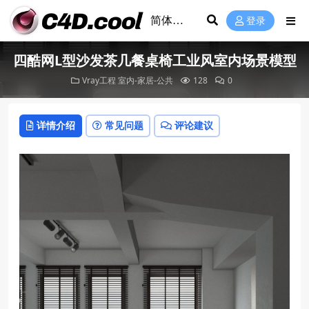
登录
四酷网L型沙发茶几餐桌椅工业风室内场景模型
Vray工程
室内-家居-公共
128
0
详情介绍
常见问题
评论建议