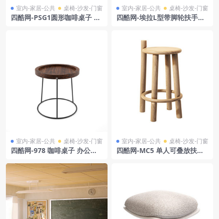
室内-家居-公共
桌椅-沙发-门窗
室内-家居-公共
桌椅-沙发-门窗
四酷网-PSG1圆形咖啡桌子 办
四酷网-埃拉L型带脚轮扶手椅
公桌 饭桌 茶几 家具3D模型 b
子 板凳 座椅 凳子 模型 by Ma
y Antoniolupi
rtela
室内-家居-公共
桌椅-沙发-门窗
室内-家居-公共
桌椅-沙发-门窗
四酷网-978 咖啡桌子 办公桌
四酷网-MC5 单人可叠放扶手
饭桌 茶几 家具3D模型 by Rol
椅子 板凳 凳子 家具3D模型 b
f Benz
y Mattiazzi