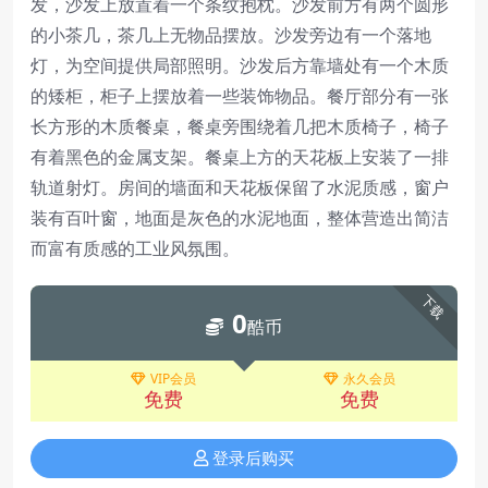
发，沙发上放置着一个条纹抱枕。沙发前方有两个圆形
的小茶几，茶几上无物品摆放。沙发旁边有一个落地
灯，为空间提供局部照明。沙发后方靠墙处有一个木质
的矮柜，柜子上摆放着一些装饰物品。餐厅部分有一张
长方形的木质餐桌，餐桌旁围绕着几把木质椅子，椅子
有着黑色的金属支架。餐桌上方的天花板上安装了一排
轨道射灯。房间的墙面和天花板保留了水泥质感，窗户
装有百叶窗，地面是灰色的水泥地面，整体营造出简洁
而富有质感的工业风氛围。
下载
0
酷币
VIP会员
永久会员
免费
免费
登录后购买