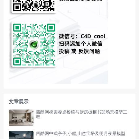
文章展示
四酷网椭圆餐桌餐椅与厨房橱柜书架场景模型工
程
四酷网中式亭子,小船,山峦宝塔及明月夜景模型