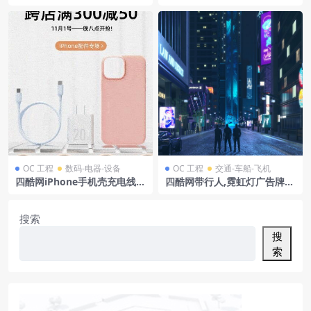
装饰花瓶容器电商模型工程
家具及绿植树林的场景
OC 工程
数码-电器-设备
OC 工程
交通-车船-飞机
四酷网iPhone手机壳充电线充
四酷网带行人,霓虹灯广告牌及
电头配件模型工程
车辆的夜晚商业街模型
搜索
搜
索