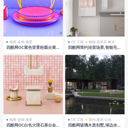
电商-促销-场景
OC 工程
植物-花草石-树木
四酷网OC紫色背景粉圆台黄色
四酷网简约浴室场景,智能毛巾
弧形礼盒电商模型工程
架搭绿植与浅灰洗手台
电商-促销-场景
OC 工程
室内-家居-公共
四酷网OC白色大理石展台金色
四酷网玻璃木质别墅,湖边休闲