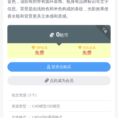
金色，顶部有的带有圆环装饰。瓶身有品牌标识等文字
信息。背景是由浅粉色和米色构成的条纹，光影效果使
香水瓶和背景更具立体感和质感。
下载
0
酷币
VIP会员
永久会员
免费
免费
登录后购买
点此成为会员
包含资源:
(1个)
资源类型：:
C4D模型/3D模型
文件格式：:
C4D+FBX通用格式