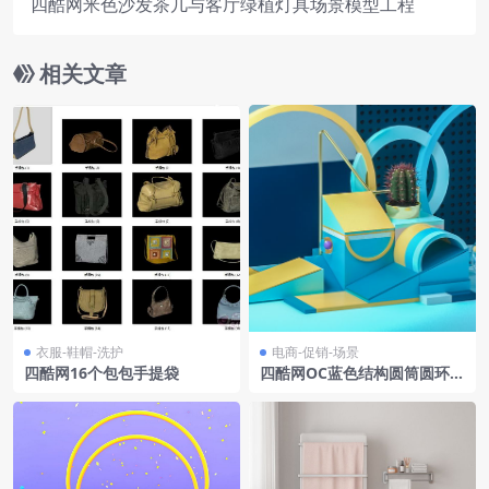
四酷网米色沙发茶几与客厅绿植灯具场景模型工程
相关文章
衣服-鞋帽-洗护
电商-促销-场景
四酷网16个包包手提袋
四酷网OC蓝色结构圆筒圆环仙
人掌电商场景模型