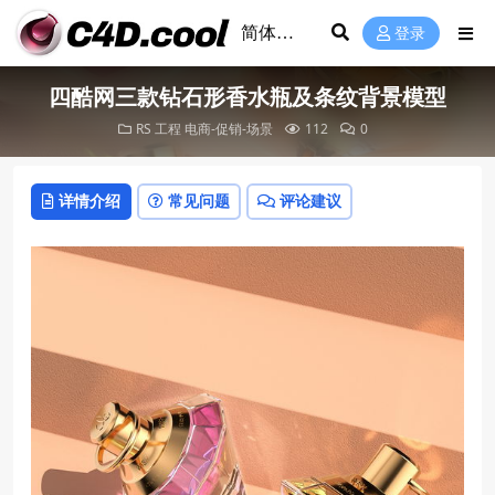
登录
四酷网三款钻石形香水瓶及条纹背景模型
RS 工程
电商-促销-场景
112
0
详情介绍
常见问题
评论建议