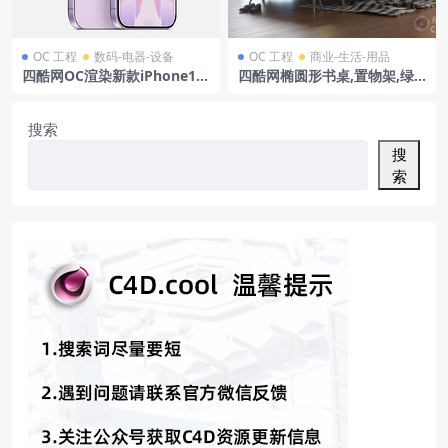
OC 工程
数码-电器-设备
OC 工程
商业-生活-用品
四酷网OC渲染新款iPhone17
四酷网椭圆形书桌,置物架,绿
渲染iPhone17模型iPhone手
植及吊灯的现代书房模型
机模型
搜索
搜
索