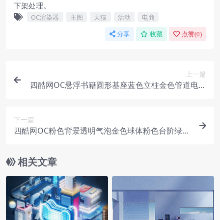
下架处理。
OC渲染器
主图
天猫
活动
电商
分享
收藏
点赞(
0
)
上一篇
四酷网OC悬浮书籍圆形基座蓝色立柱金色管道电商
模型工程
下一篇
四酷网OC粉色背景透明气泡金色球体粉色台阶绿植
电商模型工程
相关文章