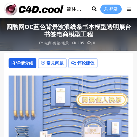
登录
四酷网OC蓝色背景波浪线条书本模型透明展台
书签电商模型工程
电商-促销-场景
105
0
详情介绍
常见问题
评论建议