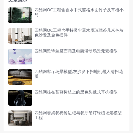
四酷网OC工程含香水中式窗格水面竹子及草植小
岛
四酷网OC工程含手持吸尘器木质玻璃茶几米色灰
色沙发及金色摆件
四酷网雅诗兰黛面霜及电商活动场景元素模型
四酷网客厅场景模型,灰沙发下扫地机器人清扫花
瓣
四酷网挂在苔藓树枝上的黑色头戴式耳机模型
四酷网餐桌餐椅餐边柜与餐厅吊灯绿植场景模型
工程