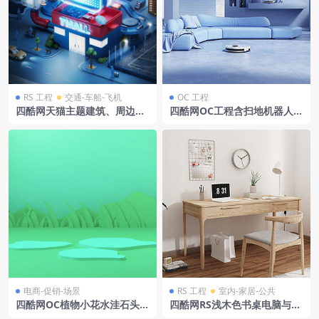
RS 工程
交通-车船-飞机
OC 工程
四酷网天猫主题建筑、周边设
四酷网OC工程含扫地机器人浅
施及繁华商业场景模型
蓝色沙发浅蓝色空间及黑色摆
件
电商-促销-场景
RS 工程
室内-家居-公共
四酷网OC植物小花水洼石头环
四酷网RS浅木色书桌电脑与室
保电商场景模型
内办公场景模型工程