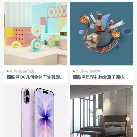
电商-促销-场景
灯具-装饰-摆件
四酷网OC几何物体车轮弧形圆
四酷网星球礼物盒瓶子圆柱形
柱玩偶电商场景模型
物体场景