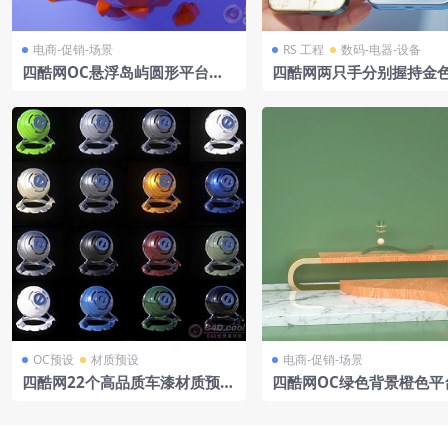
电商-促销-场景
RS 工程
数码-电器-设备
四酷网OC悬浮岛屿圆形平台树
四酷网两只手分别握持金
木山峰云朵飞艇电商展示模型工
蓝色手机模型
程
OC预设
材质预设
电商-促销-场景
四酷网22个高品质车漆材质预设
四酷网OC绿色背景橙色平
oc车漆材质预设oc汽车材质预设
色边框大理石电商模型工