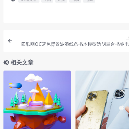
四酷网OC蓝色背景波浪线条书本模型透明展台书签
型
相关文章