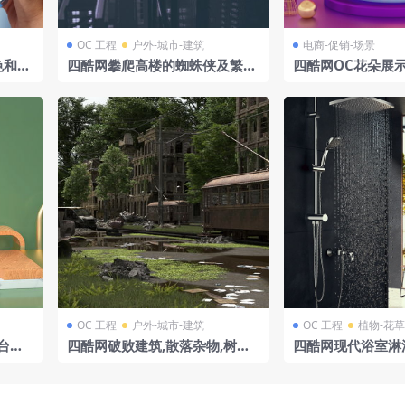
OC 工程
户外-城市-建筑
电商-促销-场景
色和浅
四酷网攀爬高楼的蜘蛛侠及繁华
四酷网OC花朵展
都市夜景模型
球卡通电商场景模
OC 工程
户外-城市-建筑
OC 工程
植物-花草
台金
四酷网破败建筑,散落杂物,树木
四酷网现代浴室淋
程
及小溪的美国末日模型
场景模型工程