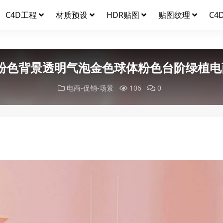
C4D工程
材质预设
HDR贴图
贴图纹理
C4
C粉色背景透明气泡金色球体粉色台阶绿植电
电商-促销-场景
106
0