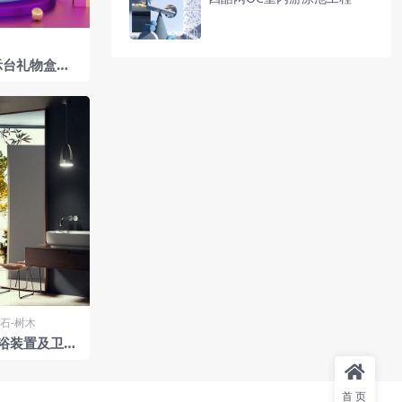
示台礼物盒气
型
石-树木
浴装置及卫浴
首页