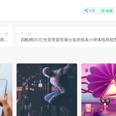
分享
收藏
上一篇
下一篇
电商模
四酷网OC红色背景圆形展台弧形线条小球体电商模
工程