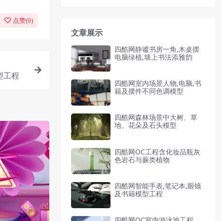
点赞(
0
)
文章展示
四酷网静谧书房一角,木桌摆
电脑绿植,墙上书法添雅韵
型工程
四酷网室内场景人物,电脑,书
籍及摆件不同色调模型
四酷网森林场景中大树、草
地、花朵及石头模型
四酷网OC工程含化妆品瓶灰
色岩石与蕨类植物
四酷网智能手表,笔记本,眼镜
及书籍模型工程
四酷网OC室内游泳池工程