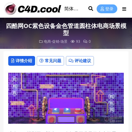
登录
四酷网OC紫色设备金色管道圆柱体电商场景模
型
电商-促销-场景
93
0
详情介绍
常见问题
评论建议