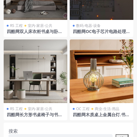
RS 工程
室内-家居-公共
数码-电器-设备
四酷网双人床衣柜书桌与卧室
四酷网OC电子芯片电路处理器
摆件灯具场景模型工程
模型16
RS 工程
室内-家居-公共
OC 工程
商业-生活-用品
四酷网长方形书桌椅子与书房
四酷网木质桌上金属台灯.书籍
组合柜摆件场景模型工程
与插花温馨家居展示
搜索