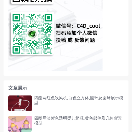
文章展示
四酷网红色吹风机,白色立方体,圆环及圆球展示模
型
四酷网淡紫色透明婴儿奶瓶,黄色部件及几何背景
模型