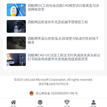
四酷网OC工程化妆品瓶C4D模型含白瓶黄盖与泳
池网格背景
四酷网品胜迷你车充及机械手臂模型工程
四酷网带蓝白拱形顶,红砖墙壁与轨道列车的地下
隧道
四酷网C4D-OC渲染工程含无叶风扇床具床头柜台
灯书籍装饰画窗帘木质地板地毯墙面背景
©2025 c4d.cool Microsoft Corporation. All rights reserved.
苏ICP备2025167552号
苏公网安备 32030002001186 号
首页
分类
会员
我的