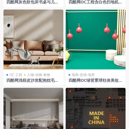
四酷网灰色软包床书桌与儿童
四酷网OC工程含白色扫地机器
卧室玩具装饰场景模型工程
人浅蓝色展示台及浅蓝色空间
场景
OC 工程
人物-动物-食物
电商-促销-场景
四酷网浅棕皮沙发配抱枕毛毯,
四酷网OC绿背景球柱体美妆家
茶几绿植与斑点小猫
居电子产品场景