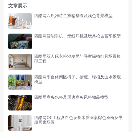
文章展示
四酷网六瓶雅诗兰黛精华液及浅色背景模型
四酷网智能手机、无线耳机及玩具枪吉普车模型
四酷网双人床衣柜沙发凳与卧室绿植灯具场景模
型工程
四酷网阳台休闲区椅子、橱柜、绿植及山水景观
模型
四酷网商务水杯及周边商务风格物品模型
四酷网OC工程含白色设备木质圆桌棕色座椅及书
籍居家场景