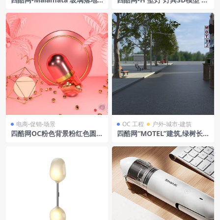
灯 灯具3D模型 by Luceplan
y LEDS C4
电商-促销-场景
OC 工程
户外-城市-建筑
四酷网OC粉色背景粉红色圆环
四酷网“MOTEL”建筑,绿树长
金色框架胶囊物体电商场景模
椅及围栏花盆的街道模型
型工程