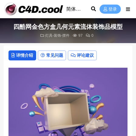
登录
四酷网金色方盒几何元素流体装饰品模型
灯具-装饰-摆件
97
0
详情介绍
常见问题
评论建议