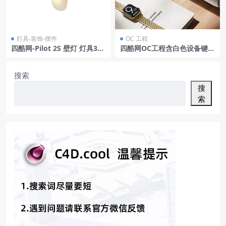
灯具-装饰-摆件
OC 工程
四酷网-Pilot 2S 壁灯 灯具3D
四酷网OC工程含白色设备键盘
模型 由 Rich Brilliant Willin
耳机及智能手表桌面场景
g 设计
搜索
搜
索