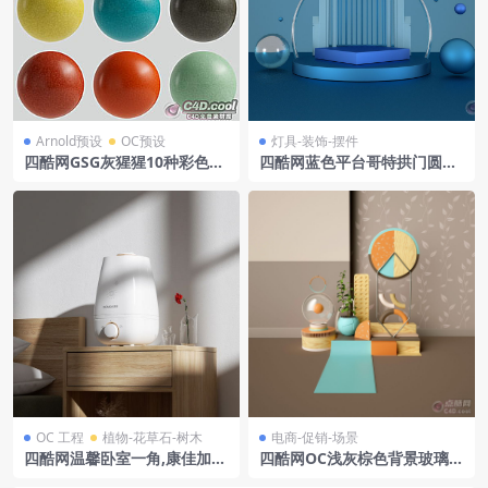
Arnold预设
OC预设
灯具-装饰-摆件
四酷网GSG灰猩猩10种彩色玻
四酷网蓝色平台哥特拱门圆球
璃纤维材料MaterialFibergla
典雅展示场景模型
ss
OC 工程
植物-花草石-树木
电商-促销-场景
四酷网温馨卧室一角,康佳加湿
四酷网OC浅灰棕色背景玻璃罩
器置于木柜,红花添暖意
绿植几何物体电商模型工程