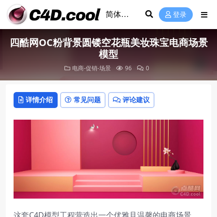
登录
四酷网OC粉背景圆镂空花瓶美妆珠宝电商场景
模型
电商-促销-场景
96
0
详情介绍
常见问题
评论建议
这套C4D模型工程营造出一个优雅且温馨的电商场景。