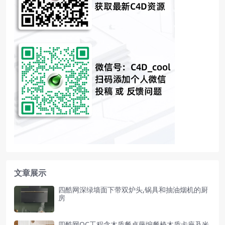
文章展示
四酷网深绿墙面下带双炉头,锅具和抽油烟机的厨
房
四酷网OC工程含木质餐桌藤编餐椅木质卡座及米