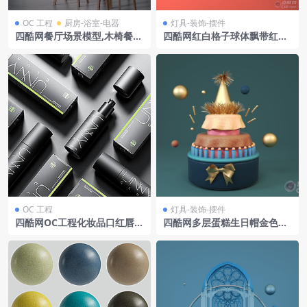
OC 工程
厨房-浴室-电器
灯具-装饰-摆件
四酷网餐厅场景模型,木椅餐桌
四酷网红白格子球体飘带红白
配水墨挂画,尽显雅致
条纹几何场景
OC 工程
灯具-装饰-摆件
四酷网OC工程化妆品口红唇膏
四酷网多层蛋糕生日帽金色圆
C4D模型含黑管绿线装饰
球生日装饰品模型