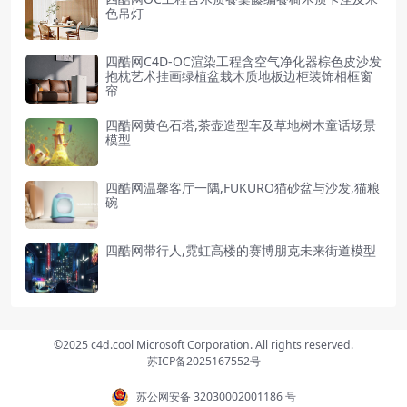
色吊灯
四酷网C4D-OC渲染工程含空气净化器棕色皮沙发
抱枕艺术挂画绿植盆栽木质地板边柜装饰相框窗
帘
四酷网黄色石塔,茶壶造型车及草地树木童话场景
模型
四酷网温馨客厅一隅,FUKURO猫砂盆与沙发,猫粮
碗
四酷网带行人,霓虹高楼的赛博朋克未来街道模型
©2025 c4d.cool Microsoft Corporation. All rights reserved.
苏ICP备2025167552号
苏公网安备 32030002001186 号