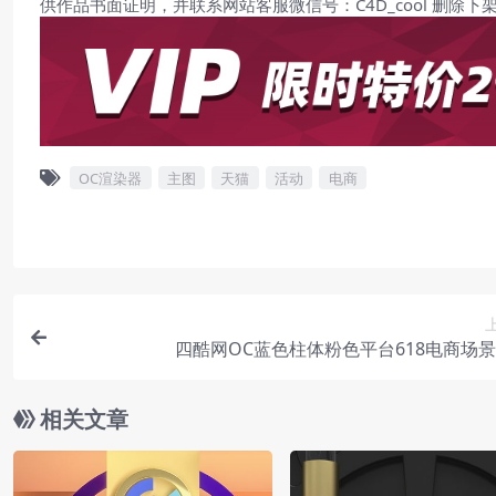
供作品书面证明，并联系网站客服微信号：C4D_cool 删除下
OC渲染器
主图
天猫
活动
电商
四酷网OC蓝色柱体粉色平台618电商场
相关文章