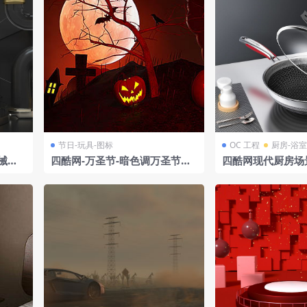
节日-玩具-图标
OC 工程
厨房-浴室
械装
四酷网-万圣节-暗色调万圣节明
四酷网现代厨房场
月夜景主题C4D创意场景
炒锅搭配精致调味