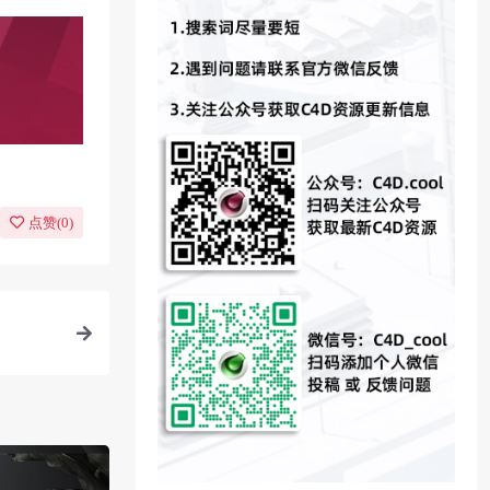
点赞(
0
)