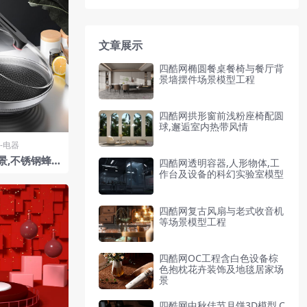
文章展示
四酷网椭圆餐桌餐椅与餐厅背
景墙摆件场景模型工程
四酷网拱形窗前浅粉座椅配圆
球,邂逅室内热带风情
-电器
景,不锈钢蜂窝
四酷网透明容器,人形物体,工
器具
作台及设备的科幻实验室模型
四酷网复古风扇与老式收音机
等场景模型工程
四酷网OC工程含白色设备棕
色抱枕花卉装饰及地毯居家场
景
四酷网中秋佳节月饼3D模型,C