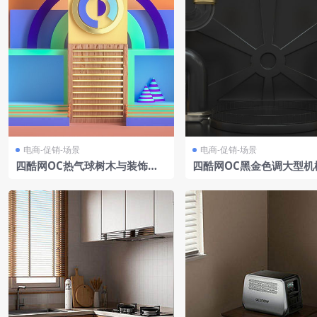
电商-促销-场景
电商-促销-场景
四酷网OC热气球树木与装饰电
四酷网OC黑金色调大型机
商童趣场景模型工程
置金色管道电商模型工程