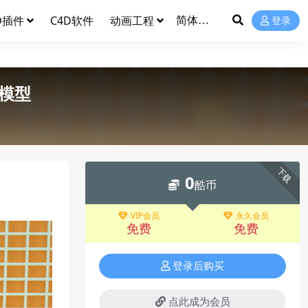
D插件
C4D软件
动画工程
登录
模型
下载
0
酷币
VIP会员
永久会员
免费
免费
登录后购买
点此成为会员