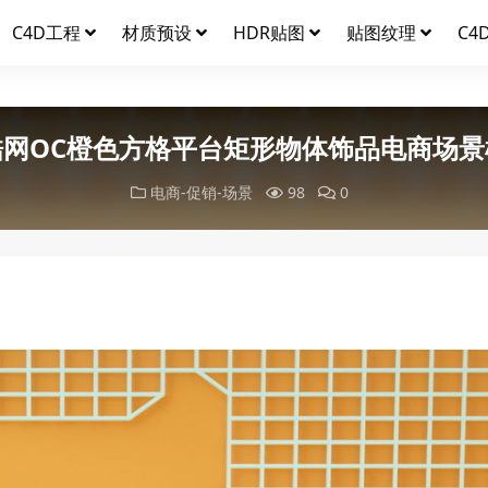
C4D工程
材质预设
HDR贴图
贴图纹理
C4
酷网OC橙色方格平台矩形物体饰品电商场景
电商-促销-场景
98
0